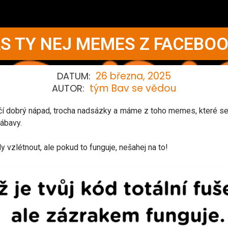
S TY NEJ MEMES Z FACEBOO
26 března, 2025
DATUM:
tým Bav se vědou
AUTOR:
í dobrý nápad, trocha nadsázky a máme z toho memes, které se ší
zábavy.
vzlétnout, ale pokud to funguje, nešahej na to!