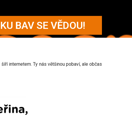
KU BAV SE VĚDOU!
ří internetem. Ty nás většinou pobaví, ale občas