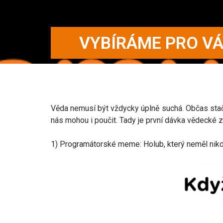
VYBÍRÁME PRO VÁ
Věda nemusí být vždycky úplně suchá. Občas stač
nás mohou i poučit. Tady je první dávka vědecké 
1) Programátorské meme: Holub, který neměl nikdy 