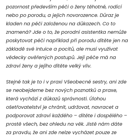
pozornost především péči o ženy těhotné, rodící
nebo po porodu, a jejich novorozence. Důraz je
kladen na péči založenou na důkazech. Co to
znamená? Jde o to, že porodní asistentka nemůže
poskytovat péči například při porodu dítěte jen na
základě své intuice a pocitů, ale musí využívat
vědecky ověřených postupů. Její péče má na
zdraví ženy a jejího dítěte velký vliv.
Stejné tak je to i v praxi Všeobecné sestry, ani zde
se neobejdeme bez nových poznatků a praxe,
která vychází z důkazů správnosti. Úlohou
ošetřovatelství je chránit, udržovat, navracet a
podporovat zdraví každého – dítěte i dospělého –
prostě všech, bez ohledu na věk. Jistě nám dáte
za pravdu, že ani zde nelze vycházet pouze ze