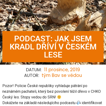
PODCAST: JAK JSEM
KRADL DŘÍVÍ V ČESKÉM
LESE
11 prosince, 2019
DATUM:
tým Bav se vědou
AUTOR:
Pozor! Policie České republiky vyhlašuje pátrání po
neznámém pachateli, který bez povolení těžil dřevo v CHKO
Český les. Stopy vedou do SRN!
Dokážete na základě následujícího podcastu
identifikovat