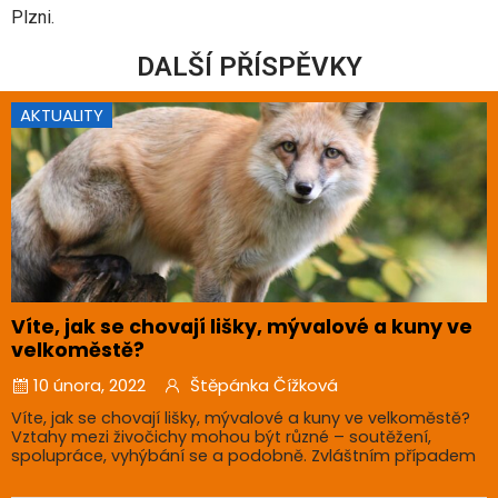
Plzni.
DALŠÍ PŘÍSPĚVKY
AKTUALITY
Víte, jak se chovají lišky, mývalové a kuny ve
velkoměstě?
10 února, 2022
Štěpánka Čížková
Víte, jak se chovají lišky, mývalové a kuny ve velkoměstě?
Vztahy mezi živočichy mohou být různé – soutěžení,
spolupráce, vyhýbání se a podobně. Zvláštním případem