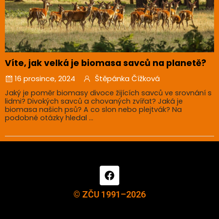
Víte, jak velká je biomasa savců na planetě?
16 prosince, 2024
Štěpánka Čížková
Jaký je poměr biomasy divoce žijících savců ve srovnání s
lidmi? Divokých savců a chovaných zvířat? Jaká je
biomasa našich psů? A co slon nebo plejtvák? Na
podobné otázky hledal ...
© ZČU 1991–2026