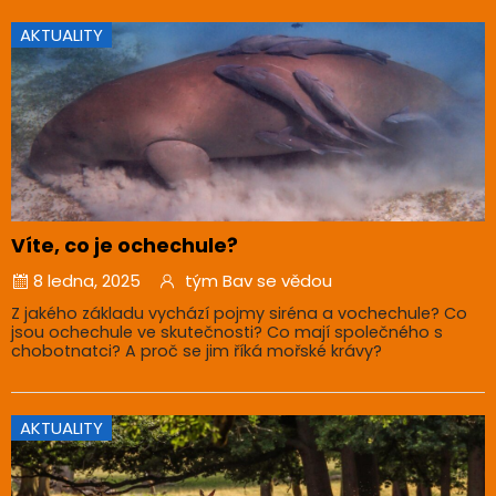
AKTUALITY
Víte, co je ochechule?
8 ledna, 2025
tým Bav se vědou
Z jakého základu vychází pojmy siréna a vochechule? Co
jsou ochechule ve skutečnosti? Co mají společného s
chobotnatci? A proč se jim říká mořské krávy?
AKTUALITY