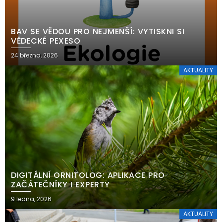
BAV SE VĚDOU PRO NEJMENŠÍ: VYTISKNI SI
VĚDECKÉ PEXESO
24 března, 2026
AKTUALITY
DIGITÁLNÍ ORNITOLOG: APLIKACE PRO
ZAČÁTEČNÍKY I EXPERTY
9 ledna, 2026
AKTUALITY