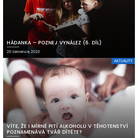
HÁDANKA – POZNEJ VYNÁLEZ (6. DÍL)
20 července, 2023
AKTUALITY
VÍTE, ŽE I MÍRNÉ PITÍ ALKOHOLU V TĚHOTENSTVÍ
POZNAMENÁVÁ TVÁŘ DÍTĚTE?