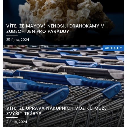
VÍTE, ŽE MAYOVÉ NENOSILI DRAHOKAMY V
ZUBECH JEN PRO PARÁDU?
25 října, 2024
AKTUALITY
VÍTE, ŽE ÚPRAVA NÁKUPNÍCH VOZÍKŮ MŮŽE
ZVÝŠIT TRŽBY?
4 října, 2024