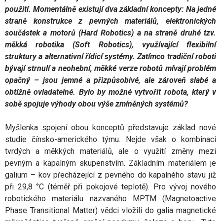
použití. Momentálně existují dva základní koncepty: Na jedné
straně konstrukce z pevných materiálů, elektronických
součástek a motorů (Hard Robotics) a na straně druhé tzv.
měkká robotika (Soft Robotics), využívající flexibilní
struktury a alternativní řídicí systémy. Zatímco tradiční roboti
bývají strnulí a neohební, měkké verze robotů mívají problém
opačný – jsou jemné a přizpůsobivé, ale zároveň slabé a
obtížně ovladatelné. Bylo by možné vytvořit robota, který v
sobě spojuje výhody obou výše zmíněných systémů?
Myšlenka spojení obou konceptů představuje základ nové
studie čínsko-amerického týmu. Nejde však o kombinaci
tvrdých a měkkých materiálů, ale o využití změny mezi
pevným a kapalným skupenstvím. Základním materiálem je
galium – kov přecházející z pevného do kapalného stavu již
při 29,8 °C (téměř při pokojové teplotě). Pro vývoj nového
robotického materiálu nazvaného MPTM (Magnetoactive
Phase Transitional Matter) vědci vložili do galia magnetické