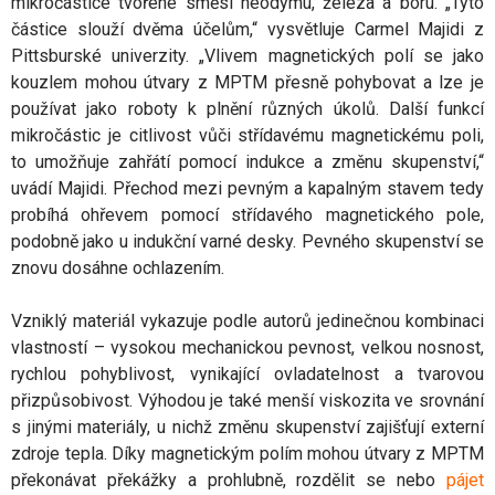
mikročástice tvořené směsí neodymu, železa a boru. „Tyto
částice slouží dvěma účelům,“ vysvětluje Carmel Majidi z
Pittsburské univerzity. „Vlivem magnetických polí se jako
kouzlem mohou útvary z MPTM přesně pohybovat a lze je
používat jako roboty k plnění různých úkolů. Další funkcí
mikročástic je citlivost vůči střídavému magnetickému poli,
to umožňuje zahřátí pomocí indukce a změnu skupenství,“
uvádí Majidi. Přechod mezi pevným a kapalným stavem tedy
probíhá ohřevem pomocí střídavého magnetického pole,
podobně jako u indukční varné desky. Pevného skupenství se
znovu dosáhne ochlazením.
Vzniklý materiál vykazuje podle autorů jedinečnou kombinaci
vlastností – vysokou mechanickou pevnost, velkou nosnost,
rychlou pohyblivost, vynikající ovladatelnost a tvarovou
přizpůsobivost. Výhodou je také menší viskozita ve srovnání
s jinými materiály, u nichž změnu skupenství zajišťují externí
zdroje tepla. Díky magnetickým polím mohou útvary z MPTM
překonávat překážky a prohlubně, rozdělit se nebo
pájet