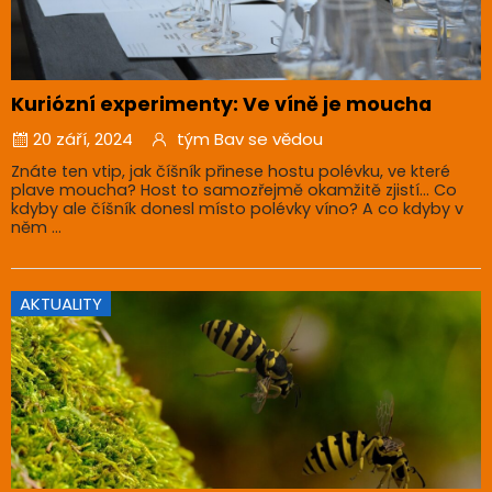
Kuriózní experimenty: Ve víně je moucha
20 září, 2024
tým Bav se vědou
Znáte ten vtip, jak číšník přinese hostu polévku, ve které
plave moucha? Host to samozřejmě okamžitě zjistí… Co
kdyby ale číšník donesl místo polévky víno? A co kdyby v
něm ...
AKTUALITY