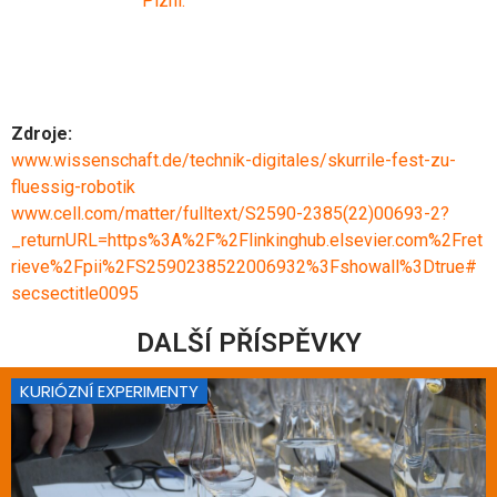
Plzni
.
Zdroje:
www.wissenschaft.de/technik-digitales/skurrile-fest-zu-
fluessig-robotik
www.cell.com/matter/fulltext/S2590-2385(22)00693-2?
_returnURL=https%3A%2F%2Flinkinghub.elsevier.com%2Fret
rieve%2Fpii%2FS2590238522006932%3Fshowall%3Dtrue#
secsectitle0095
DALŠÍ PŘÍSPĚVKY
KURIÓZNÍ EXPERIMENTY