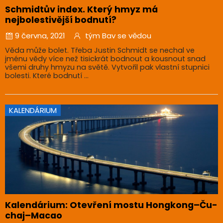
Schmidtův index. Který hmyz má
nejbolestivější bodnutí?
9 června, 2021
tým Bav se vědou
Věda může bolet. Třeba Justin Schmidt se nechal ve
jménu vědy více než tisickrát bodnout a kousnout snad
všemi druhy hmyzu na světě. Vytvořil pak vlastní stupnici
bolesti. Které bodnutí ...
KALENDÁRIUM
Kalendárium: Otevření mostu Hongkong–Ču-
chaj–Macao