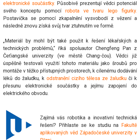
elektronické součástky
.
Působivě prezentují vědci potenciál
svého konceptu pomocí
robota ve tvaru lego figurky
.
Postavička se pomocí zkapalnění vysvobodí z vězení a
následně znovu získá svůj tvar ztuhnutím ve formě.
„Materiál by mohl být také použit k řešení lékařských a
technických problémů,“ říká spoluautor Chengfeng Pan z
Čeťiangské univerzity (ve městě Chang-čou). Vědci již
úspěšně testovali využití tohoto materiálu jako šroubů pro
montáže v těžko přístupných prostorech, k cílenému dodávání
léků do žaludku, k
odstranění cizího tělesa ze žaludku
či k
přesunu elektronické součástky a jejímu zapojení do
elektrického obvodu.
Zajímá vás robotika a inovativní technická
řešení? Přihlaste se ke studiu na
Fakultě
aplikovaných věd Západočeské univerzity v