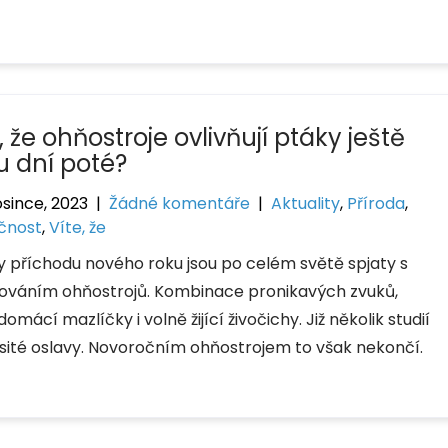
, že ohňostroje ovlivňují ptáky ještě
u dní poté?
osince, 2023
|
Žádné komentáře
|
Aktuality
,
Příroda
,
čnost
,
Víte, že
y příchodu nového roku jsou po celém světě spjaty s
ováním ohňostrojů. Kombinace pronikavých zvuků,
mácí mazlíčky i volně žijící živočichy. Již několik studií
sité oslavy. Novoročním ohňostrojem to však nekončí.