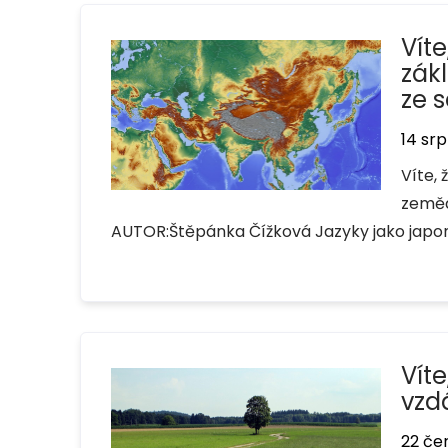
Vít
zák
ze 
14 sr
Víte,
zeměd
AUTOR:Štěpánka Čížková Jazyky jako japonšt
Vít
vzd
22 če