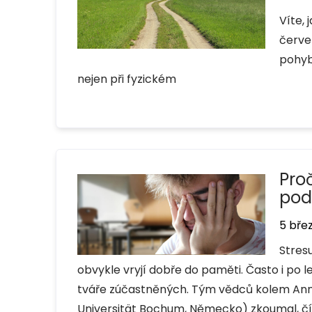
Víte,
červe
pohyb
nejen při fyzickém
Pro
pod
5 bře
Stresu
obvykle vryjí dobře do paměti. Často i po l
tváře zúčastněných. Tým vědců kolem Anne
Universität Bochum, Německo) zkoumal, čí