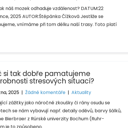
 jak náš mozek odhaduje vzdálenost? DATUM:22
nce, 2025 AUTOR:Štěpánka Čížková Jestliže se
ujeme, vnímáme při tom délku naší trasy. Toto platí
č si tak dobře pamatujeme
robnosti stresových situací?
zna, 2025
|
Žádné komentáře
|
Aktuality
jící zážitky jako náročné zkoušky či rány osudu se
etech se nám vybavují např. detaily oděvů, barvy šálků,
 Bierbraer z Rúrské univerzity Bochum (Ruhr-
m je to způsobeno.