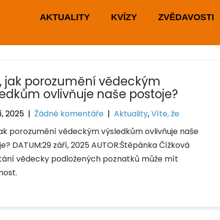
AKTUALITY
KVÍZY
ZVĚDAVOSTI
e, jak porozumění vědeckým
ledkům ovlivňuje naše postoje?
í, 2025
|
Žádné komentáře
|
Aktuality
,
Víte, že
 jak porozumění vědeckým výsledkům ovlivňuje naše
je? DATUM:29 září, 2025 AUTOR:Štěpánka Čížková
ání vědecky podložených poznatků může mít
nost.