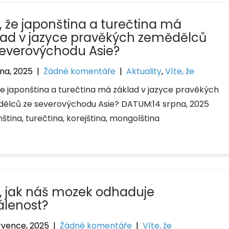
e, že japonština a turečtina má
lad v jazyce pravěkých zemědělců
severovýchodu Asie?
pna, 2025
|
Žádné komentáře
|
Aktuality
,
Víte, že
 že japonština a turečtina má základ v jazyce pravěkých
ělců ze severovýchodu Asie? DATUM:14 srpna, 2025
ina, turečtina, korejština, mongolština
e, jak náš mozek odhaduje
álenost?
rvence, 2025
|
Žádné komentáře
|
Víte, že