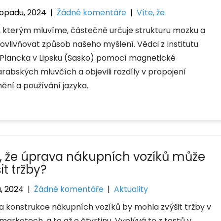
stopadu, 2024
|
Žádné komentáře
|
Víte, že
, kterým mluvíme, částečně určuje strukturu mozku a
ovlivňovat způsob našeho myšlení. Vědci z Institutu
Plancka v Lipsku (Sasko) pomocí magnetické
bských mluvčích a objevili rozdíly v propojení
ění a používání jazyka.
e, že úprava nákupních vozíků může
it tržby?
a, 2024
|
Žádné komentáře
|
Aktuality
 konstrukce nákupních vozíků by mohla zvýšit tržby v
arketech, a to až o čtvrtinu. Vyplývá to z testů v