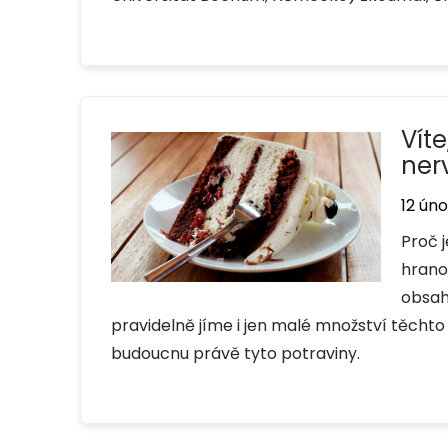
Vít
ner
12 úno
Proč 
hrano
obsah
pravidelně jíme i jen malé množství těchto
budoucnu právě tyto potraviny.