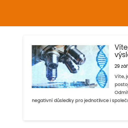
Vít
výs
29 zář
Víte,
posto
Odmít
negativní důsledky pro jednotlivce i společ