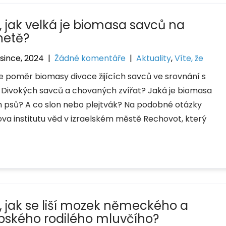
e, jak velká je biomasa savců na
netě?
osince, 2024
|
Žádné komentáře
|
Aktuality
,
Víte, že
je poměr biomasy divoce žijících savců ve srovnání s
? Divokých savců a chovaných zvířat? Jaká je biomasa
h psů? A co slon nebo plejtvák? Na podobné otázky
a institutu věd v izraelském městě Rechovot, který
e, jak se liší mozek německého a
bského rodilého mluvčího?