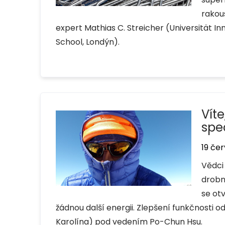
rakou
expert Mathias C. Streicher (Universität I
School, Londýn).
Víte
spe
19 če
Vědci 
drobn
se otv
žádnou další energii. Zlepšení funkčnosti 
Karolína) pod vedením Po-Chun Hsu.