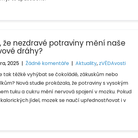
e, že nezdravé potraviny mění naše
vové dráhy?
ra, 2025
|
Žádné komentáře
|
Aktuality
,
zVĚDAvosti
je tak těžké vyhýbat se čokoládě, zákuskům nebo
lkům? Nová studie prokázala, že potraviny s vysokým
em tuku a cukru mění nervová spojení v mozku. Pokud
 kalorických jídel, mozek se naučí upřednostňovat i v