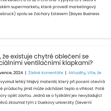
ském supermarketu, které provedl marketingový
nnsbruck) spolu se Zachary Estesem (Bayes Business
, že existuje chytré oblečení se
ciálními ventilačními klapkami?
rvence, 2024
|
Žádné komentáře
|
Aktuality
,
Víte, že
vyvinuli lehký hřejivý materiál, který při pocení otevírá
é průduchy, jimiž může odcházet teplo a vlhkost. Poté
ory opět zavřou. Jedná se o fyzikální jev nevyžadující
oděvů zkoumal tým z Duekovy univerzity (Severní