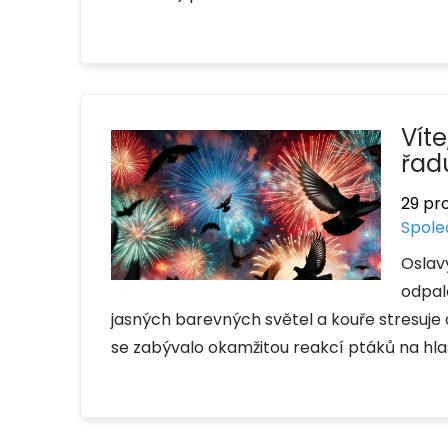
Víte
řad
29 pr
Spole
Oslav
odpal
jasných barevných světel a kouře stresuje do
se zabývalo okamžitou reakcí ptáků na hla