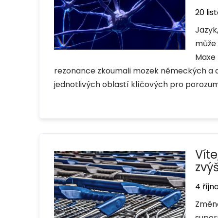
20 li
Jazyk
může 
Maxe 
rezonance zkoumali mozek německých a ara
jednotlivých oblastí klíčových pro porozum
Vít
zvýš
4 říjn
Změna
superm