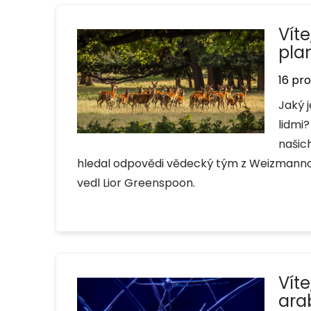
Vít
pla
16 pr
Jaký 
lidmi
našic
hledal odpovědi vědecký tým z Weizmannov
vedl Lior Greenspoon.
Vít
ara