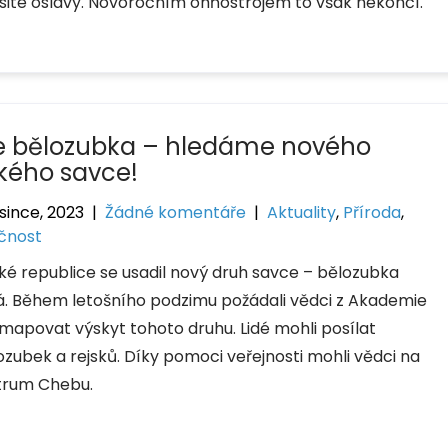
sité oslavy. Novoročním ohňostrojem to však nekončí.
e bělozubka – hledáme nového
kého savce!
since, 2023
|
Žádné komentáře
|
Aktuality
,
Příroda
,
čnost
ké republice se usadil nový druh savce – bělozubka
. Během letošního podzimu požádali vědci z Akademie
zmapovat výskyt tohoto druhu. Lidé mohli posílat
zubek a rejsků. Díky pomoci veřejnosti mohli vědci na
trum Chebu.