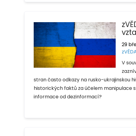
zVĚ
vzt
29 bř
zVĚDA
V sou
zazní
stran často odkazy na rusko-ukrajinskou hi
historických faktů za účelem manipulace s
informace od dezinformací?