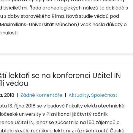
ed tisíciletími. Řada archeologických nálezů to dokládá s
tou z doby starověkého Říma. Nová studie vědců pod
aximilians-Universität München) však našla důkazy o
nulosti.
tí lektoři se na konferenci Učitel IN
ili vědou
na, 2018
|
Žádné komentáře
|
Aktuality
,
Společnost
tu 13. října 2018 se v budově Fakulty elektrotechnické
české univerzity v Plzni konal již čtvrtý ročník
ence Učitel IN, jehož se zúčastnilo na 150 zájemců o
abídla skvělé řečníky a lektory z různých koutů České