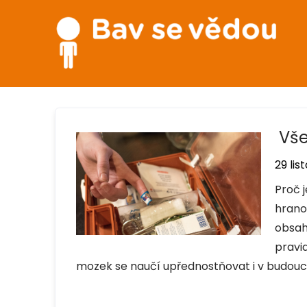
Vše
29 lis
Proč 
hrano
obsah
pravid
mozek se naučí upřednostňovat i v budouc