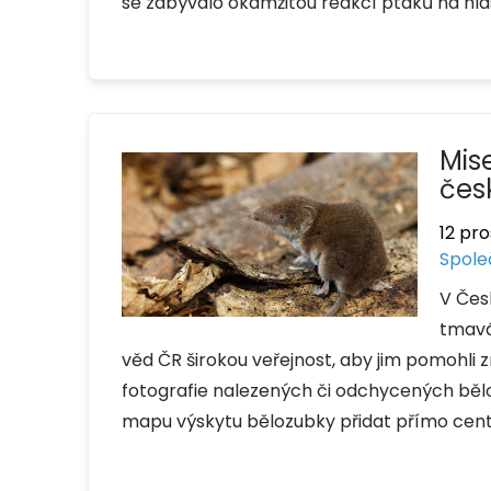
se zabývalo okamžitou reakcí ptáků na hla
Mis
čes
12 pro
Spole
V Čes
tmavá
věd ČR širokou veřejnost, aby jim pomohli 
fotografie nalezených či odchycených bělo
mapu výskytu bělozubky přidat přímo cen