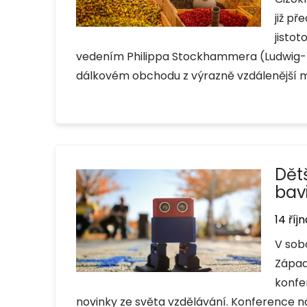
již př
jisto
vedením Philippa Stockhammera (Ludwig-M
dálkovém obchodu z výrazně vzdálenější mi
Dětš
bav
14 říj
V sobo
Západo
konfer
novinky ze světa vzdělávání. Konference n