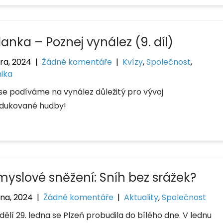
anka – Poznej vynález (9. díl)
ora, 2024
|
Žádné komentáře
|
Kvízy
,
Společnost
,
ika
se podíváme na vynález důležitý pro vývoj
dukované hudby!
myslové sněžení: Sníh bez srážek?
dna, 2024
|
Žádné komentáře
|
Aktuality
,
Společnost
ělí 29. ledna se Plzeň probudila do bílého dne. V lednu