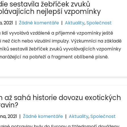
die sestavila žebříček zvuků
olávajících nejlepší vzpomínky
a, 2021
|
Žádné komentáře
|
Aktuality
,
Společnost
u lidí vyvolává vzdálené a příjemné vzpomínky ještě
ji než čich nebo vizuální impulzy. Výzkumníci na základě
níků sestavili žebříček zvuků vyvolávajících vzpomínky
narážející na pobřeží a fragment oblíbené písně.
 až sahá historie dovozu exotických
ravin?
na, 2021
|
Žádné komentáře
|
Aktuality
,
Společnost
rajné potraviny byly do Evropy a Středomoří dováženy