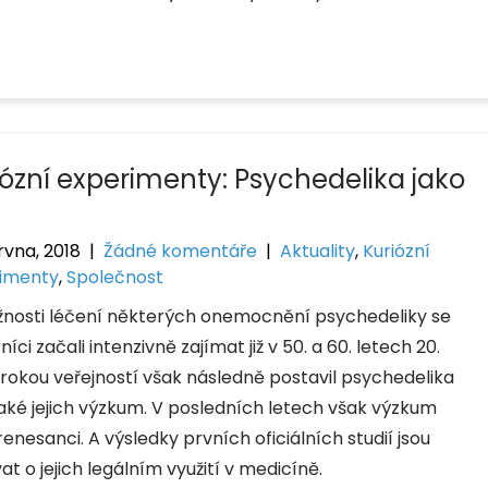
iózní experimenty: Psychedelika jako
rvna, 2018
|
Žádné komentáře
|
Aktuality
,
Kuriózní
imenty
,
Společnost
nosti léčení některých onemocnění psychedeliky se
íci začali intenzivně zajímat již v 50. a 60. letech 20.
širokou veřejností však následně postavil psychedelika
aké jejich výzkum. V posledních letech však výzkum
renesanci. A výsledky prvních oficiálních studií jsou
t o jejich legálním využití v medicíně.