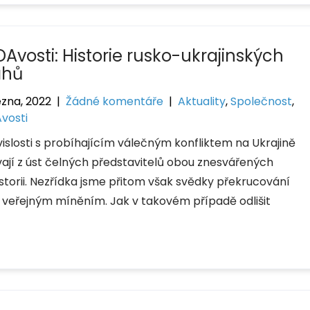
DAvosti: Historie rusko-ukrajinských
ahů
ezna, 2022
|
Žádné komentáře
|
Aktuality
,
Společnost
,
vosti
vislosti s probíhajícím válečným konfliktem na Ukrajině
vají z úst čelných představitelů obou znesvářených
storii. Nezřídka jsme přitom však svědky překrucování
 veřejným míněním. Jak v takovém případě odlišit