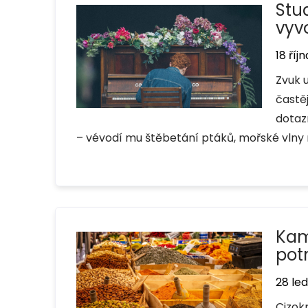
Stu
vyv
18 říjn
Zvuk 
častě
dotaz
– vévodí mu štěbetání ptáků, mořské vlny 
Kam
pot
28 led
Cizok