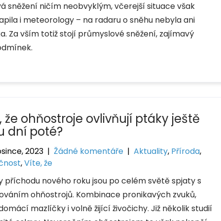
á sněžení ničím neobvyklým, včerejší situace však
apila i meteorology – na radaru o sněhu nebyla ani
a. Za vším totiž stojí průmyslové sněžení, zajímavý
podmínek.
, že ohňostroje ovlivňují ptáky ještě
u dní poté?
osince, 2023
|
Žádné komentáře
|
Aktuality
,
Příroda
,
čnost
,
Víte, že
y příchodu nového roku jsou po celém světě spjaty s
ováním ohňostrojů. Kombinace pronikavých zvuků,
mácí mazlíčky i volně žijící živočichy. Již několik studií