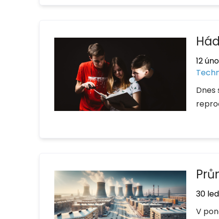
Hád
12 ún
Techn
Dnes 
repro
Prů
30 le
V pond