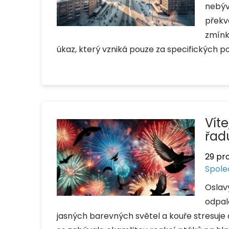
nebýv
překv
zmínk
úkaz, který vzniká pouze za specifických 
Víte
řad
29 pr
Spole
Oslav
odpal
jasných barevných světel a kouře stresuje do