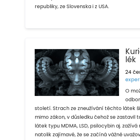
republiky, ze Slovenska i z USA.
Kur
lék
24 če
exper
O mož
odborn
století. Strach ze zneužívání těchto látek 
mimo zákon, v důsledku čehož se zastavil t
látek typu MDMA, LSD, psilocybin aj. zažívá 
natolik zajímavé, že se začíná vážně uvažova