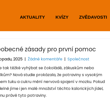
AKTUALITY
KVÍZY
ZVĚDAVOSTI
obecné zásady pro první pomoc
topadu, 2025
|
Žádné komentáře
|
Společnost
je tak těžké vyhýbat se čokoládě, zákuskům nebo
lkům? Nová studie prokázala, že potraviny s vysokým
em tuku a cukru mění nervová spojení v mozku. Pokud
elně jíme i jen malé množství těchto kalorických jídel,
nu právě tyto potraviny.