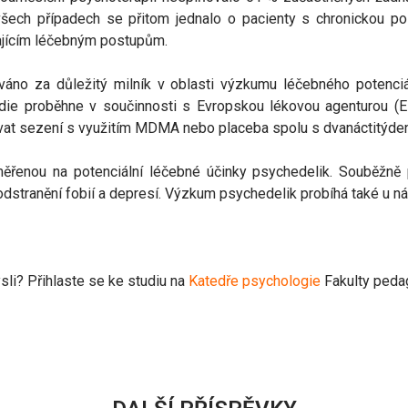
ech případech se přitom jednalo o pacienty s chronickou pos
ávajícím léčebným postupům.
o za důležitý milník v oblasti výzkumu léčebného potenciál
udie proběhne v součinnosti s Evropskou lékovou agenturou 
ovat sezení s využitím MDMA nebo placeba spolu s dvanáctitýden
enou na potenciální léčebné účinky psychedelik. Souběžně pr
dstranění fobií a depresí. Výzkum psychedelik probíhá také u n
sli? Přihlaste se ke studiu na
Katedře psychologie
Fakulty peda