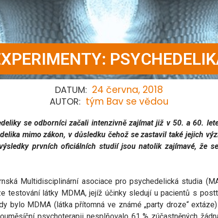
EXPERIMENTY: PSYCHEDELIK
24 června, 2018
DATUM:
tým Bav se vědou
AUTOR:
iky se odborníci začali intenzivně zajímat již v 50. a 60. lete
edelika mimo zákon, v důsledku čehož se zastavil také jejich vý
ýsledky prvních oficiálních studií jsou natolik zajímavé, že se
nská Multidisciplinární asociace pro psychedelická studia (MA
ze testování látky MDMA, jejíž účinky sledují u pacientů s pos
, kdy bylo MDMA (látka přítomná ve známé „party droze“ extáze
uměsíční psychoterapii nesplňovalo 61 % zúčastněných žádná 