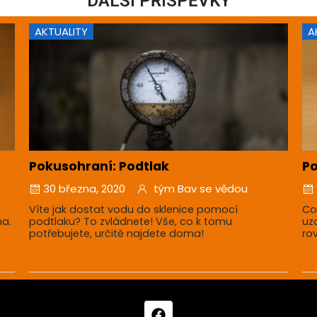
DALŠÍ PŘÍSPĚVKY
AKTUALITY
A
Pokusohraní: Podtlak
Po
30 března, 2020
tým Bav se vědou
Víte jak dostat vodu do sklenice pomocí
Co
ma.
podtlaku? To zvládnete! Vše, co k tomu
uz
potřebujete, určitě najdete doma!
ro