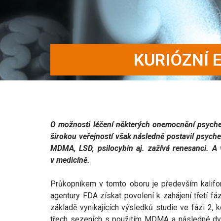
KURIÓZNÍ 
O možnosti léčení některých onemocnění psychedel
širokou veřejností však následně postavil psych
MDMA, LSD, psilocybin aj. zažívá renesanci. A v
v medicíně.
Průkopníkem v tomto oboru je především kalifor
agentury FDA získat povolení k zahájení třetí fá
základě vynikajících výsledků studie ve fázi 2
třech sezeních s použitím MDMA a následné dvo