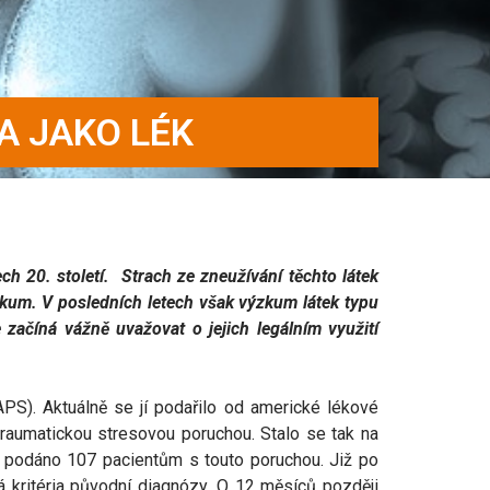
A JAKO LÉK
ch 20. století. Strach ze zneužívání těchto látek
zkum. V posledních letech však výzkum látek typu
 začíná vážně uvažovat o jejich legálním využití
PS). Aktuálně se jí podařilo od americké lékové
ttraumatickou stresovou poruchou. Stalo se tak na
) podáno 107 pacientům s touto poruchou. Již po
kritéria původní diagnózy. O 12 měsíců později