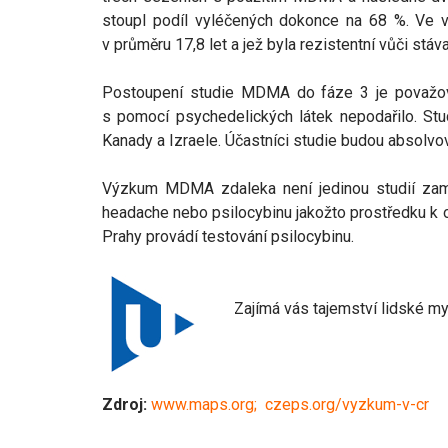
stoupl podíl vyléčených dokonce na 68 %. Ve vš
v průměru 17,8 let a jež byla rezistentní vůči st
Postoupení studie MDMA do fáze 3 je považován
s pomocí psychedelických látek nepodařilo. St
Kanady a Izraele. Účastníci studie budou absolv
Výzkum MDMA zdaleka není jedinou studií zaměř
headache nebo psilocybinu jakožto prostředku k o
Prahy provádí testování psilocybinu.
Zajímá vás tajemství lidské my
Zdroj:
www.maps.org; czeps.org/vyzkum-v-cr