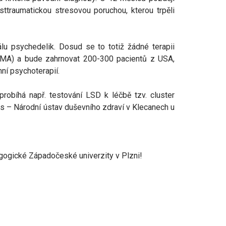
ttraumatickou stresovou poruchou, kterou trpěli
u psychedelik. Dosud se to totiž žádné terapii
(EMA) a bude zahrnovat 200-300 pacientů z USA,
ní psychoterapií.
obíhá např. testování LSD k léčbě tzv. cluster
ás – Národní ústav duševního zdraví v Klecanech u
gogické Západočeské univerzity v Plzni!