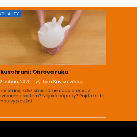
KTUALITY
kusohraní: Obrova ruka
2 dubna, 2020
tým Bav se vědou
 se stane, když smícháme sodu a ocet v
avřeném prostoru? Nějaké nápady? Pojďte si to
vnou vyzkoušet!