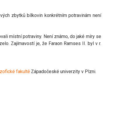
livých zbytků bílkovin konkrétním potravinám není
ovali místní potraviny. Není známo, do jaké míry se
o. Zajímavostí je, že Faraon Ramses II. byl v r.
ozofické fakultě
Západočeské univerzity v Plzni.