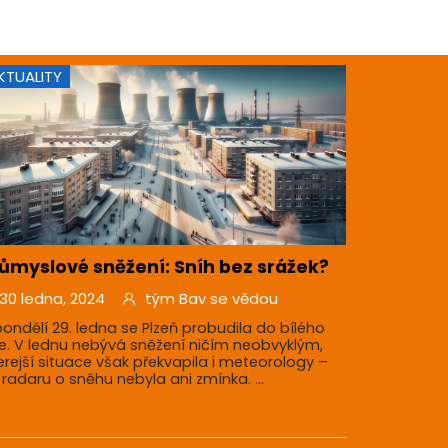
KTUALITY
ůmyslové sněžení: Sníh bez srážek?
30 ledna, 2024
tým Bav se vědou
pondělí 29. ledna se Plzeň probudila do bílého
e. V lednu nebývá sněžení ničím neobvyklým,
erejší situace však překvapila i meteorology –
 radaru o sněhu nebyla ani zmínka. ...