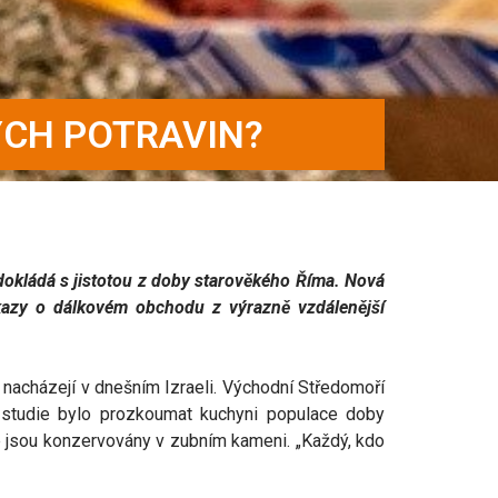
ÝCH POTRAVIN?
 dokládá s jistotou z doby starověkého Říma. Nová
kazy o dálkovém obchodu z výrazně vzdálenější
acházejí v dnešním Izraeli. Východní Středomoří
m studie bylo prozkoumat kuchyni populace doby
ré jsou konzervovány v zubním kameni. „Každý, kdo