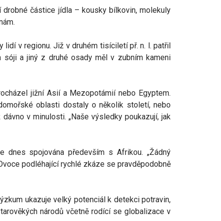
í drobné částice jídla – kousky bílkovin, molekuly
inám.
í v regionu. Již v druhém tisíciletí př. n. l. patřil
a sóji a jiný z druhé osady měl v zubním kameni
 procházel jižní Asií a Mezopotámií nebo Egyptem.
domořské oblasti dostaly o několik století, nebo
ž dávno v minulosti. „Naše výsledky poukazují, jak
je dnes spojována především s Afrikou. „Žádný
 Ovoce podléhající rychlé zkáze se pravděpodobně
ýzkum ukazuje velký potenciál k detekci potravin,
tarověkých národů včetně rodící se globalizace v