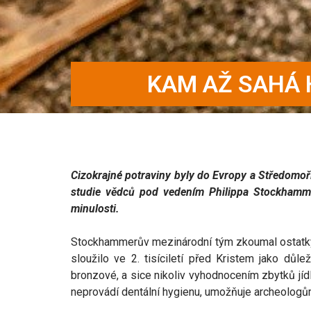
KAM AŽ SAHÁ 
Cizokrajné potraviny byly do Evropy a Středomoří
studie vědců pod vedením Philippa Stockhamme
minulosti.
Stockhammerův mezinárodní tým zkoumal ostatky 
sloužilo ve 2. tisíciletí před Kristem jako d
bronzové, a sice nikoliv vyhodnocením zbytků jíd
neprovádí dentální hygienu, umožňuje archeologům i