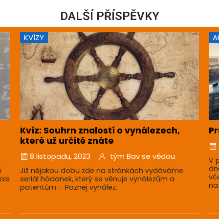
DALŠÍ PŘÍSPĚVKY
KVÍZY
A
Kvíz: Souhrn znalostí o vynálezech,
Pr
které už určitě znáte
8 listopadu, 2023
tým Bav se vědou
V 
dn
ě
Již nějakou dobu zde na stránkách vydáváme
vč
ois
seriál hádanek, který se věnuje vynálezům a
na
patentům – Poznej vynález.