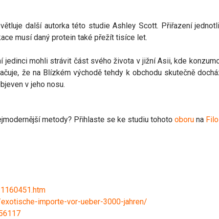
větluje další autorka této studie Ashley Scott. Přiřazení jednot
ace musí daný protein také přežít tisíce let.
jedinci mohli strávit část svého života v jižní Asii, kde konzum
ačuje, že na Blízkém východě tehdy k obchodu skutečně docházel
objeven v jeho nosu.
nejmodernější metody? Přihlaste se ke studiu tohoto
oboru
na
Fil
21160451.htm
exotische-importe-vor-ueber-3000-jahren/
956117