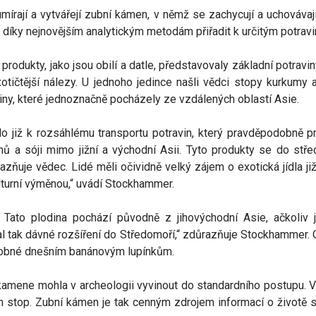
umírají a vytvářejí zubní kámen, v němž se zachycují a uchovávaj
ze díky nejnovějším analytickým metodám přiřadit k určitým potrav
dukty, jako jsou obilí a datle, představovaly základní potraviny lid
tičtější nálezy. U jednoho jedince našli vědci stopy kurkumy 
viny, které jednoznačně pocházely ze vzdálených oblastí Asie.
zelo již k rozsáhlému transportu potravin, který pravděpodobně
nů a sóji mimo jižní a východní Asii. Tyto produkty se do stře
azňuje vědec. Lidé měli očividně velký zájem o exotická jídla ji
turní výměnou,“ uvádí Stockhammer.
Tato plodina pochází původně z jihovýchodní Asie, ačkoliv 
l tak dávné rozšíření do Středomoří,“ zdůrazňuje Stockhammer.
obné dnešním banánovým lupínkům.
kamene mohla v archeologii vyvinout do standardního postupu. V
ch stop. Zubní kámen je tak cenným zdrojem informací o životě s