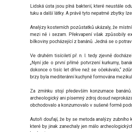
Lidská ústa jsou plná bakterií, které neustále od
tuku a další látky. A právě tyto nepatrné zbytky l
Analýzy kosterních pozůstatků ukázaly, že místní pro
mezi ně i sezam. Překvapení však způsobily exo
bílkoviny pocházející z banánů. Jedná se o potra
Ve druhém tisíciletí př. n. l. tedy zjevně dochá
„Nyní jde o první přímé potvrzení kurkumy, baná
dokonce o tisíc let dříve než se očekávalo,“ zdůr
brzy byla mediteránní kuchyně formována mezikul
Za zmínku stojí především konzumace banánů. 
archeologický ani písemný zdroj dosud neprokáza
obchodovalo a konzumovalo v sušené formě pod
Autoři doufají, že by se metoda analýzy zubního 
které by jinak zanechaly jen málo archeologický