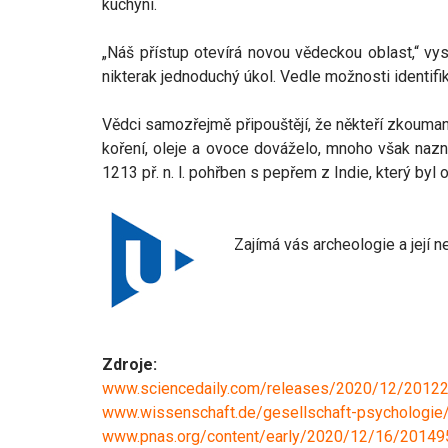
kuchyni.
„Náš přístup otevírá novou vědeckou oblast,“ vys
nikterak jednoduchý úkol. Vedle možnosti identifik
Vědci samozřejmě připouštějí, že někteří zkoumaní 
koření, oleje a ovoce dováželo, mnoho však nazn
1213 př. n. l. pohřben s pepřem z Indie, který byl 
Zajímá vás archeologie a její 
Zdroje:
www.sciencedaily.com/releases/2020/12/2012
www.wissenschaft.de/gesellschaft-psychologie/
www.pnas.org/content/early/2020/12/16/2014