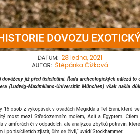
HISTORIE DOVOZU EXOTICK
28 ledna, 2021
DATUM:
Štěpánka Čížková
AUTOR:
 dováženy již před tisíciletími. Řada archeologických nálezů to
ra (Ludwig-Maximilians-Universität München) však našla dů
16 osob z vykopávek v osadách Megidda a Tel Erani, které se n
ůležitý most mezi Středozemním mořem, Asií a Egyptem. Cíle
la v amforách či v odpadcích, ale analýzou zbytků potravin, kte
 po tisíciletích zjistit, čím se živil,“ uvádí Stockhammer.