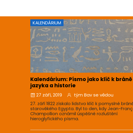
KALENDÁRIUM
Kalendárium: Písmo jako klíč k bráně
jazyka a historie
27 září, 2019
tým Bav se vědou
27. září 1822 získalo lidstvo klíč k pomyslné brán
starověkého Egypta. Byl to den, kdy Jean-Franç
Champollion oznámil úspěšné rozluštění
hieroglyfického písma.