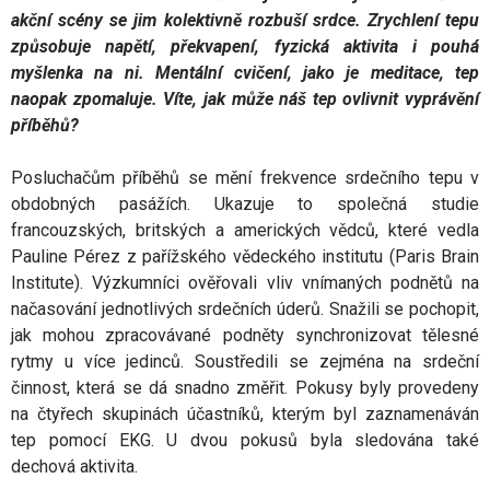
akční scény se jim kolektivně rozbuší srdce. Zrychlení tepu
způsobuje napětí, překvapení, fyzická aktivita i pouhá
myšlenka na ni. Mentální cvičení, jako je meditace, tep
naopak zpomaluje.
Víte, jak může náš tep ovlivnit vyprávění
příběhů?
Posluchačům příběhů se mění frekvence srdečního tepu v
obdobných pasážích. Ukazuje to společná studie
francouzských, britských a amerických vědců, které vedla
Pauline Pérez z pařížského vědeckého institutu (Paris Brain
Institute). Výzkumníci ověřovali vliv vnímaných podnětů na
načasování jednotlivých srdečních úderů. Snažili se pochopit,
jak mohou zpracovávané podněty synchronizovat tělesné
rytmy u více jedinců. Soustředili se zejména na srdeční
činnost, která se dá snadno změřit. Pokusy byly provedeny
na čtyřech skupinách účastníků, kterým byl zaznamenáván
tep pomocí EKG. U dvou pokusů byla sledována také
dechová aktivita.