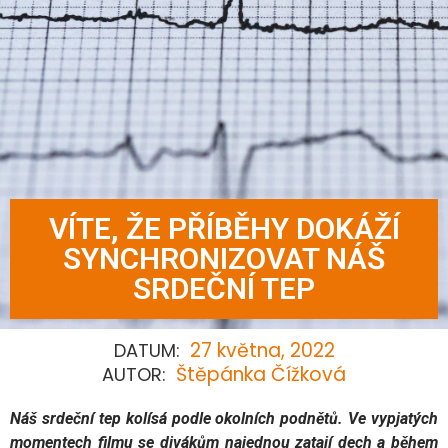
VÍTE, ŽE PŘÍBĚHY DOKÁŽÍ
SYNCHRONIZOVAT NÁŠ
SRDEČNÍ TEP
27 května, 2022
DATUM:
Štěpánka Čížková
AUTOR:
Náš srdeční tep kolísá podle okolních podnětů. Ve vypjatých
momentech filmu se divákům najednou zatají dech a během