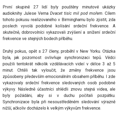
První skupině 27 lidí byly pouštěny minutové ukázky
audioknihy Julese Verna
Dvacet tisíc mil pod mořem
. Cílem
tohoto pokusu realizovaného v Birminghamu bylo zjistit, zda
poslech vyvolá podobné kolísání srdeční frekvence. A
skutečně, dobrovolníci vykazovali zvýšení a snížení srdeční
frekvence ve stejných bodech příběhu.
Druhý pokus, opět s 27 členy, proběhl v New Yorku. Otázka
byla, jak pozornost ovlivňuje synchronizaci tepů. Vědci
použili tentokrát několik vzdělávacích videí v délce 3 až 5
minut. Chtěli tak vyloučit, že změny frekvence jsou
způsobeny především emocionálním obsahem příběhu. I zde
vykazovaly srdeční frekvence sledovaných osob podobné
výkyvy. Následně účastníci shlédli znovu stejná videa, ale
byly požádáni, aby si v duchu počítali pozpátku.
Synchronizace byla při nesoustředěném sledování výrazně
nižší, ačkoliv docházelo k velkým výkyvům frekvence.