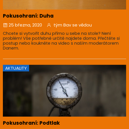
Pokusohraní: Duha
25 března, 2020
tým Bav se vědou
Chcete si vytvořit duhu přímo u sebe na stole? Není
problém! Vše potřebné určitě najdete doma. Přečtěte si
postup nebo koukněte na video s naším moderátorem
Danem.
AKTUALITY
Pokusohraní: Podtlak