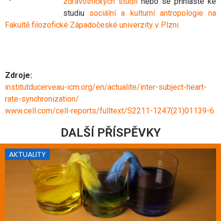
zdravotnických studií
nebo se přihlaste ke
studiu
sociální a kulturní antropologie na
Fakultě filozofické Západočeské univerzity v Plzni
.
Zdroje:
institutducerveau-icm.org/en/actualite/inter-subject-heart-
rate-synchronization/
www.cell.com/cell-reports/fulltext/S2211-1247(21)01139-6
DALŠÍ PŘÍSPĚVKY
AKTUALITY