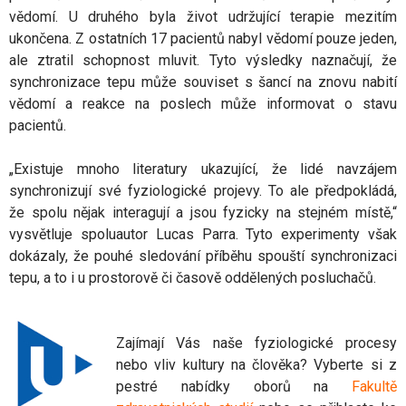
vědomí. U druhého byla život udržující terapie mezitím
ukončena. Z ostatních 17 pacientů nabyl vědomí pouze jeden,
ale ztratil schopnost mluvit. Tyto výsledky naznačují, že
synchronizace tepu může souviset s šancí na znovu nabití
vědomí a reakce na poslech může informovat o stavu
pacientů.
„Existuje mnoho literatury ukazující, že lidé navzájem
synchronizují své fyziologické projevy. To ale předpokládá,
že spolu nějak interagují a jsou fyzicky na stejném místě,“
vysvětluje spoluautor Lucas Parra. Tyto experimenty však
dokázaly, že pouhé sledování příběhu spouští synchronizaci
tepu, a to i u prostorově či časově oddělených posluchačů.
Zajímají Vás naše fyziologické procesy
nebo vliv kultury na člověka? Vyberte si z
pestré nabídky oborů na
Fakultě