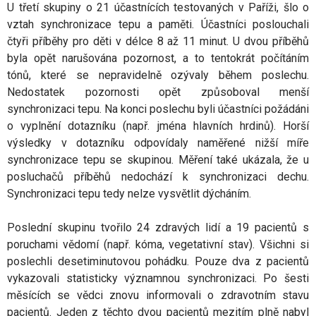
U třetí skupiny o 21 účastnících testovaných v Paříži, šlo o
vztah synchronizace tepu a paměti. Účastníci poslouchali
čtyři příběhy pro děti v délce 8 až 11 minut. U dvou příběhů
byla opět narušována pozornost, a to tentokrát počítáním
tónů, které se nepravidelně ozývaly během poslechu.
Nedostatek pozornosti opět způsoboval menší
synchronizaci tepu. Na konci poslechu byli účastníci požádáni
o vyplnění dotazníku (např. jména hlavních hrdinů). Horší
výsledky v dotazníku odpovídaly naměřené nižší míře
synchronizace tepu se skupinou. Měření také ukázala, že u
posluchačů příběhů nedochází k synchronizaci dechu.
Synchronizaci tepu tedy nelze vysvětlit dýcháním.
Poslední skupinu tvořilo 24 zdravých lidí a 19 pacientů s
poruchami vědomí (např. kóma, vegetativní stav). Všichni si
poslechli desetiminutovou pohádku. Pouze dva z pacientů
vykazovali statisticky významnou synchronizaci. Po šesti
měsících se vědci znovu informovali o zdravotním stavu
pacientů. Jeden z těchto dvou pacientů mezitím plně nabyl