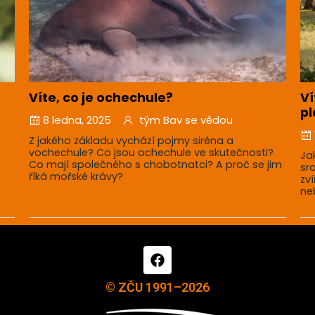
Víte, co je ochechule?
Ví
pl
8 ledna, 2025
tým Bav se vědou
Z jakého základu vychází pojmy siréna a
vochechule? Co jsou ochechule ve skutečnosti?
Ja
Co mají společného s chobotnatci? A proč se jim
sr
říká mořské krávy?
zv
ne
© ZČU 1991–2026