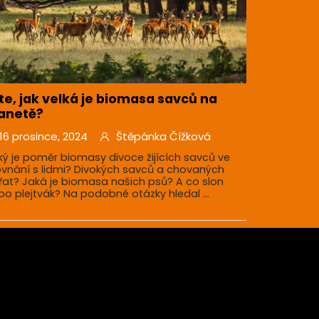
te, jak velká je biomasa savců na
anetě?
16 prosince, 2024
Štěpánka Čížková
ký je poměr biomasy divoce žijících savců ve
ovnání s lidmi? Divokých savců a chovaných
ířat? Jaká je biomasa našich psů? A co slon
bo plejtvák? Na podobné otázky hledal ...