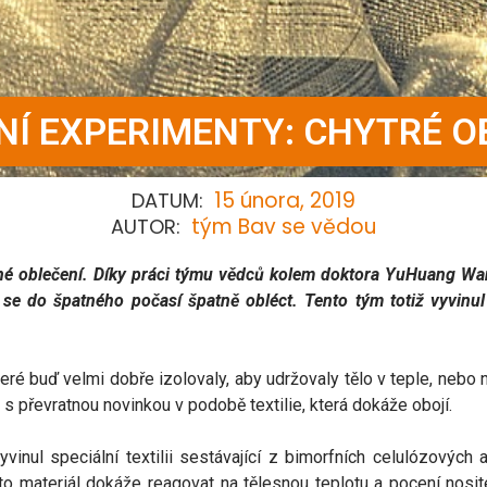
NÍ EXPERIMENTY: CHYTRÉ O
15 února, 2019
DATUM:
tým Bav se vědou
AUTOR:
tné oblečení. Díky práci týmu vědců kolem doktora YuHuang Wa
 do špatného počasí špatně obléct. Tento tým totiž vyvinul ch
teré buď velmi dobře izolovaly, aby udržovaly tělo v teple, neb
 převratnou novinkou v podobě textilie, která dokáže obojí.
nul speciální textilii sestávající z bimorfních celulózových
to materiál dokáže reagovat na tělesnou teplotu a pocení nosite