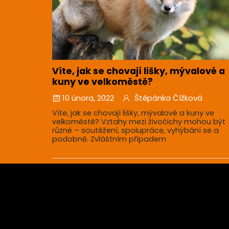
Víte, jak se chovají lišky, mývalové a
kuny ve velkoměstě?
10 února, 2022
Štěpánka Čížková
Víte, jak se chovají lišky, mývalové a kuny ve
velkoměstě? Vztahy mezi živočichy mohou být
různé – soutěžení, spolupráce, vyhýbání se a
podobně. Zvláštním případem