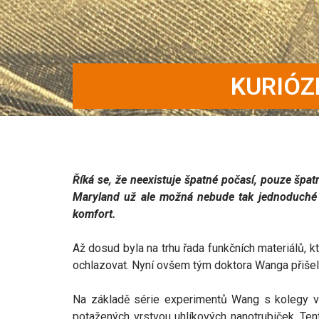
KURIÓZ
Říká se, že neexistuje špatné počasí, pouze špa
Maryland už ale možná nebude tak jednoduché se
komfort.
Až dosud byla na trhu řada funkčních materiálů, k
ochlazovat. Nyní ovšem tým doktora Wanga přišel s
Na základě série experimentů Wang s kolegy vyvi
potažených vrstvou uhlíkových nanotrubiček. Ten