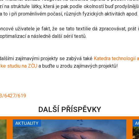
í na struktuře látky, která je pak podle okolností buď prodyšnějš
 a to i při proměnlivém počasí, různých fyzických aktivitách apod.
ové uživatele je fakt, že se tato textilie dá zpracovávat, prát i
optimalizací a následně další sérií testů.
 dalšími zajímavými projekty se zabývá také
Katedra technologií 
e
ke studiu na ZČU
a buďte u zrodu zajímavých projektů!
363/6427/619
DALŠÍ PŘÍSPĚVKY
AKTUALITY
A