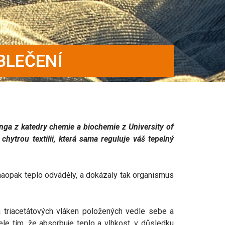
BLEČENÍ
nga z katedry chemie a biochemie z University of
ytrou textilii, která sama reguluje váš tepelný
o naopak teplo odváděly, a dokázaly tak organismus
 a triacetátových vláken položených vedle sebe a
le tím, že absorbuje teplo a vlhkost, v důsledku