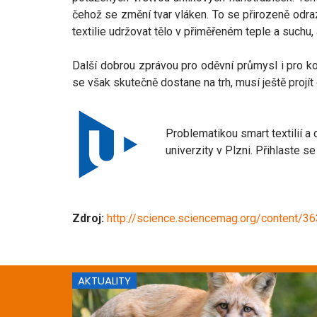
čehož se změní tvar vláken. To se přirozeně odraz
textilie udržovat tělo v přiměřeném teple a suchu,
Další dobrou zprávou pro oděvní průmysl i pro konc
se však skutečně dostane na trh, musí ještě projít 
Problematikou smart textilií a
univerzity v Plzni. Přihlaste s
Zdroj:
http://science.sciencemag.org/content/
AKTUALITY