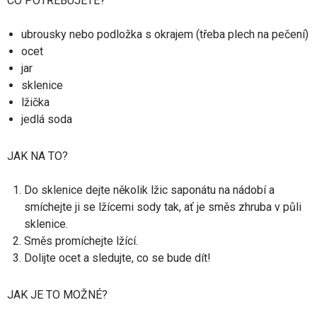
CO POTŘEBUJETE?
ubrousky nebo podložka s okrajem (třeba plech na pečení)
ocet
jar
sklenice
lžička
jedlá soda
JAK NA TO?
Do sklenice dejte několik lžic saponátu na nádobí a
smíchejte ji se lžícemi sody tak, ať je směs zhruba v půli
sklenice.
Směs promíchejte lžící.
Dolijte ocet a sledujte, co se bude dít!
JAK JE TO MOŽNÉ?