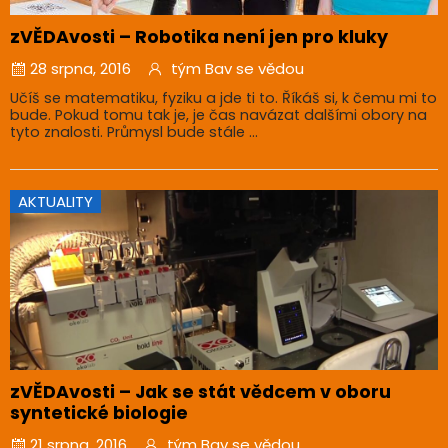
zVĚDAvosti – Robotika není jen pro kluky
28 srpna, 2016
tým Bav se vědou
Učíš se matematiku, fyziku a jde ti to. Říkáš si, k čemu mi to
bude. Pokud tomu tak je, je čas navázat dalšími obory na
tyto znalosti. Průmysl bude stále ...
AKTUALITY
zVĚDAvosti – Jak se stát vědcem v oboru
syntetické biologie
21 srpna, 2016
tým Bav se vědou