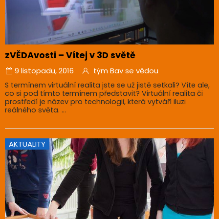
zVĚDAvosti – Vítej v 3D světě
9 listopadu, 2016
tým Bav se vědou
S termínem virtuální realita jste se už jistě setkali? Víte ale,
co si pod tímto termínem představit? Virtuální realita či
prostředí je název pro technologii, která vytváří iluzi
reálného světa. ...
AKTUALITY