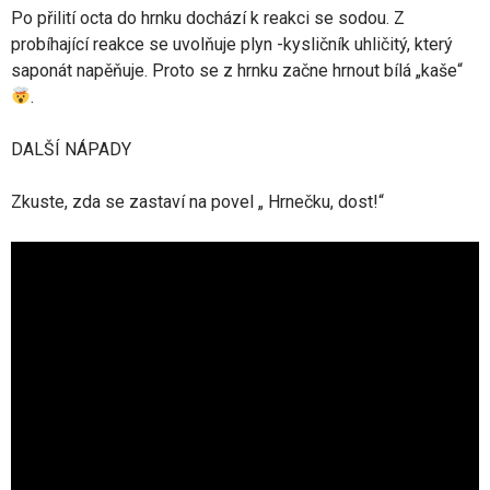
Po přilití octa do hrnku dochází k reakci se sodou. Z
probíhající reakce se uvolňuje plyn -kysličník uhličitý, který
saponát napěňuje. Proto se z hrnku začne hrnout bílá „kaše“
.
DALŠÍ NÁPADY
Zkuste, zda se zastaví na povel „ Hrnečku, dost!“