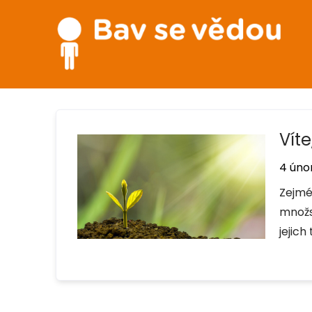
Víte
4 únor
Zejmé
množs
jejich