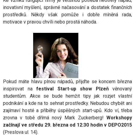
Ke vzniku fungující firmy je většinou potřeba neotřelý nápad,
inovativní myšlení, správné načasování a dostatek finančních
prostředků. Někdy však pomůže i dobře míněná rada,
motivace v pravou chvíli nebo prostá náhoda.
Pokud máte hlavu plnou nápadů, přijďte se koncem března
inspirovat na
festival Start-up show
Plzeň
věnovaný
studentům. Akce se bude hemžit tipy jak rozjet vlastní
podnikání a kde na to sehnat prostředky. Nebudou chybět ani
zajímaví hosté a příběhy úspěšných start-upů. Kdo ví, třeba
zrovna v tobě dřímá nový Mark Zuckerberg!
Workshopy
začínají ve středu 29. března od 12:30 hodin v DEPO2015
(Preslova ul. 14).