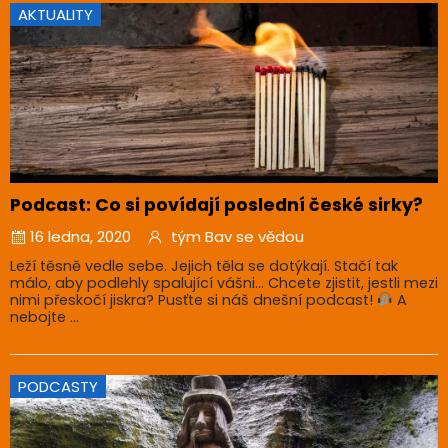
AKTUALITY
Podcast: Co si povídají poslední české sirky?
16 ledna, 2020
tým Bav se vědou
Leží těsně vedle sebe. Jejich těla se dotýkají. Stačí tak
málo, aby podlehly spalující vášni… Chcete zjistit, jestli mezi
nimi přeskočí jiskra? Pusťte si náš dnešní podcast!
A
nebojte ...
PODCASTY