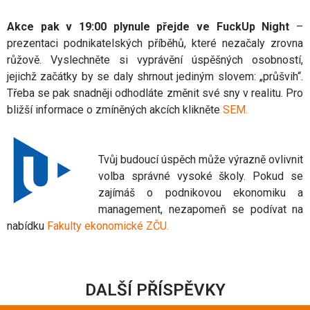
Akce pak v 19:00 plynule přejde ve FuckUp Night
–
prezentaci podnikatelských příběhů, které nezačaly zrovna
růžově. Vyslechněte si vyprávění úspěšných osobností,
jejichž začátky by se daly shrnout jediným slovem: „průšvih“.
Třeba se pak snadněji odhodláte změnit své sny v realitu. Pro
bližší informace o zmíněných akcích klikněte
SEM
.
Tvůj budoucí úspěch může výrazně ovlivnit
volba správné vysoké školy. Pokud se
zajímáš o podnikovou ekonomiku a
management, nezapomeň se podívat na
nabídku
Fakulty ekonomické ZČU
.
DALŠÍ PŘÍSPĚVKY