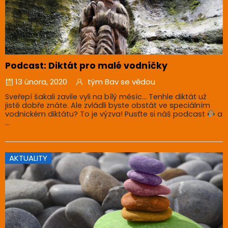
Podcast: Diktát pro malé vodníčky
13 února, 2020
tým Bav se vědou
Sveřepí šakali zavile vyli na bílý měsíc… Tenhle diktát už
jistě dobře znáte. Ale zvládli byste obstát ve speciálním
vodnickém diktátu? To je výzva! Pusťte si náš podcast
a
...
AKTUALITY