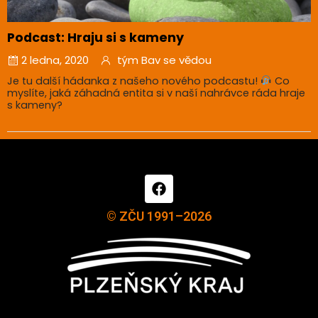
Podcast: Hraju si s kameny
2 ledna, 2020
tým Bav se vědou
Je tu další hádanka z našeho nového podcastu!
Co
myslíte, jaká záhadná entita si v naší nahrávce ráda hraje
s kameny?
© ZČU 1991–2026