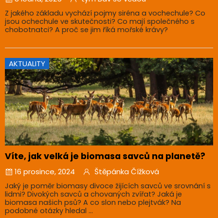
Z jakého základu vychází pojmy siréna a vochechule? Co
jsou ochechule ve skutečnosti? Co mají společného s
chobotnatci? A proč se jim říká mořské krávy?
AKTUALITY
Víte, jak velká je biomasa savců na planetě?
16 prosince, 2024
Štěpánka Čížková
Jaký je poměr biomasy divoce žijících savců ve srovnání s
lidmi? Divokých savců a chovaných zvířat? Jaká je
biomasa našich psů? A co slon nebo plejtvák? Na
podobné otázky hledal ...