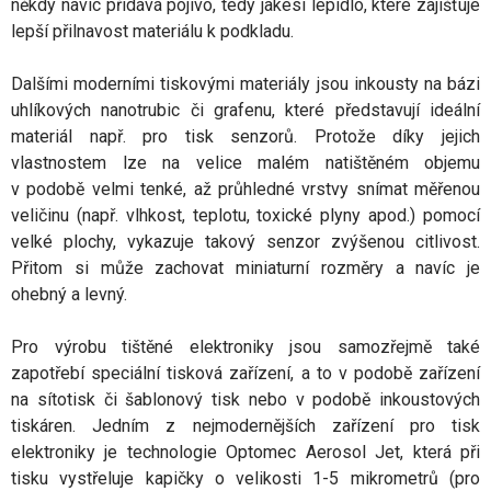
někdy navíc přidává pojivo, tedy jakési lepidlo, které zajišťuje
lepší přilnavost materiálu k podkladu.
Dalšími moderními tiskovými materiály jsou inkousty na bázi
uhlíkových nanotrubic či grafenu, které představují ideální
materiál např. pro tisk senzorů. Protože díky jejich
vlastnostem lze na velice malém natištěném objemu
v podobě velmi tenké, až průhledné vrstvy snímat měřenou
veličinu (např. vlhkost, teplotu, toxické plyny apod.) pomocí
velké plochy, vykazuje takový senzor zvýšenou citlivost.
Přitom si může zachovat miniaturní rozměry a navíc je
ohebný a levný.
Pro výrobu tištěné elektroniky jsou samozřejmě také
zapotřebí speciální tisková zařízení, a to v podobě zařízení
na sítotisk či šablonový tisk nebo v podobě inkoustových
tiskáren. Jedním z nejmodernějších zařízení pro tisk
elektroniky je technologie Optomec Aerosol Jet, která při
tisku vystřeluje kapičky o velikosti 1-5 mikrometrů (pro