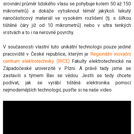
srovnání průměr lidského vlasu se pohybuje kolem 50 až 150
mikrometrů) a dokáže vytisknout téměř jakýkoli tekutý
nanočásticový materiál ve vysokém rozlišení (tj. s šířkou
tištěné čáry již od 10 mikrometrů) nebo v ultra tenkých
vrstvách a to i na nerovné povrchy.
V současnosti vlastní tuto unikátní technologii pouze jediné
pracoviště v České republice, kterým je
Regionální inovační
centrum elektrotechniky (RICE)
Fakulty elektrotechnické na
Západočeské univerzitě v Plzni. A právě tady jsme se
zastavili s týmem Bav se vědou. Jestli se tedy chcete
podívat, jak se vyrábí tištěná elektronika pomocí
nejmodernějších technologií, pusťte si na naše video.