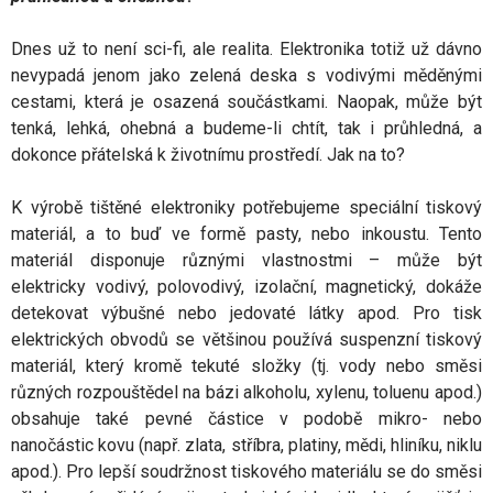
Dnes už to není sci-fi, ale realita. Elektronika totiž už dávno
nevypadá jenom jako zelená deska s vodivými měděnými
cestami, která je osazená součástkami. Naopak, může být
tenká, lehká, ohebná a budeme-li chtít, tak i průhledná, a
dokonce přátelská k životnímu prostředí. Jak na to?
K výrobě tištěné elektroniky potřebujeme speciální tiskový
materiál, a to buď ve formě pasty, nebo inkoustu. Tento
materiál disponuje různými vlastnostmi – může být
elektricky vodivý, polovodivý, izolační, magnetický, dokáže
detekovat výbušné nebo jedovaté látky apod. Pro tisk
elektrických obvodů se většinou používá suspenzní tiskový
materiál, který kromě tekuté složky (tj. vody nebo směsi
různých rozpouštědel na bázi alkoholu, xylenu, toluenu apod.)
obsahuje také pevné částice v podobě mikro- nebo
nanočástic kovu (např. zlata, stříbra, platiny, mědi, hliníku, niklu
apod.). Pro lepší soudržnost tiskového materiálu se do směsi