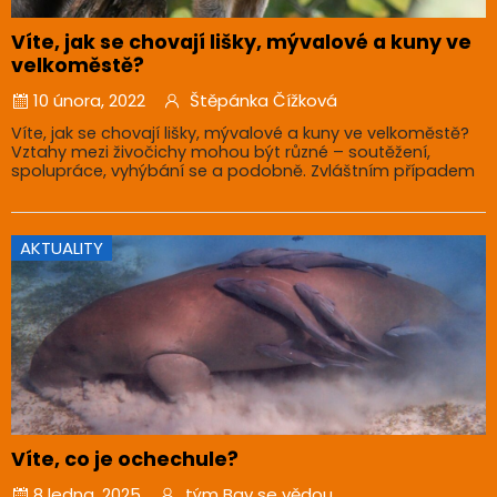
Víte, jak se chovají lišky, mývalové a kuny ve
velkoměstě?
10 února, 2022
Štěpánka Čížková
Víte, jak se chovají lišky, mývalové a kuny ve velkoměstě?
Vztahy mezi živočichy mohou být různé – soutěžení,
spolupráce, vyhýbání se a podobně. Zvláštním případem
AKTUALITY
Víte, co je ochechule?
8 ledna, 2025
tým Bav se vědou