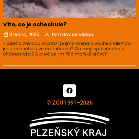
Víte, co je ochechule?
8 ledna, 2025
tým Bav se vědou
Z jakého základu vychází pojmy siréna a vochechule? Co
jsou ochechule ve skutečnosti? Co mají společného s
chobotnatci? A proč se jim říká mořské krávy?
© ZČU 1991–2026