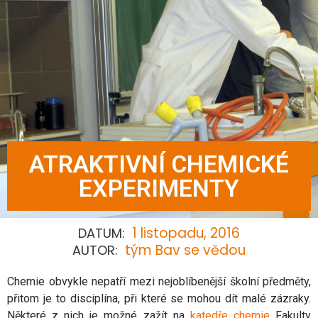
ATRAKTIVNÍ CHEMICKÉ
EXPERIMENTY
1 listopadu, 2016
DATUM:
tým Bav se vědou
AUTOR:
Chemie obvykle nepatří mezi nejoblíbenější školní předměty,
přitom je to disciplína, při které se mohou dít malé zázraky.
Některé z nich je možné zažít na
katedře chemie
Fakulty