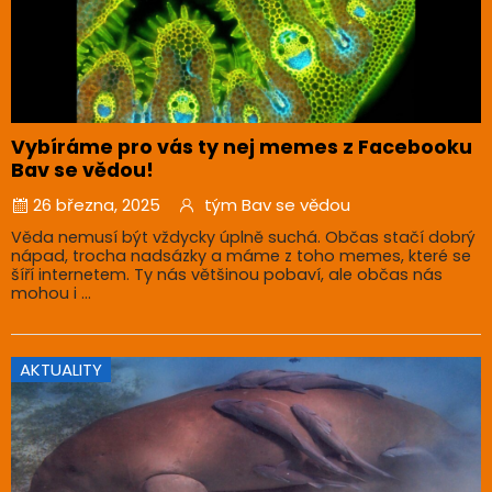
Vybíráme pro vás ty nej memes z Facebooku
Bav se vědou!
26 března, 2025
tým Bav se vědou
Věda nemusí být vždycky úplně suchá. Občas stačí dobrý
nápad, trocha nadsázky a máme z toho memes, které se
šíří internetem. Ty nás většinou pobaví, ale občas nás
mohou i ...
AKTUALITY