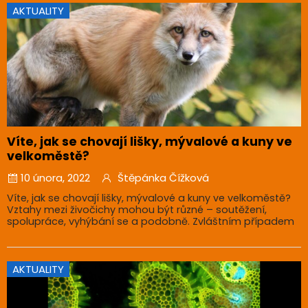
AKTUALITY
Víte, jak se chovají lišky, mývalové a kuny ve
velkoměstě?
10 února, 2022
Štěpánka Čížková
Víte, jak se chovají lišky, mývalové a kuny ve velkoměstě?
Vztahy mezi živočichy mohou být různé – soutěžení,
spolupráce, vyhýbání se a podobně. Zvláštním případem
AKTUALITY