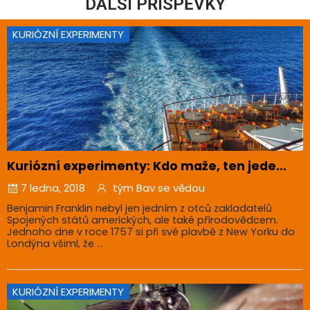
DALŠÍ PŘÍSPĚVKY
KURIÓZNÍ EXPERIMENTY
Kuriózní experimenty: Kdo maže, ten jede…
7 ledna, 2018
tým Bav se vědou
Benjamin Franklin nebyl jen jedním z otců zakladatelů
Spojených států amerických, ale také přírodovědcem.
Jednoho dne v roce 1757 si při své plavbě z New Yorku do
Londýna všiml, že ...
KURIÓZNÍ EXPERIMENTY