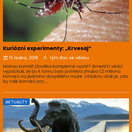
Kuriózní experimenty: „Krvesaj“
15 ledna, 2018
tým Bav se vědou
Mohou komáři člověka kompletně vysát? Američtí vědci
vypočítali, že by k tomu bylo potřeba zhruba 1,2 milionů
komárů na jednoho dospělého muže. Otázkou však je, zda
by tolik komárů pro ...
AKTUALITY