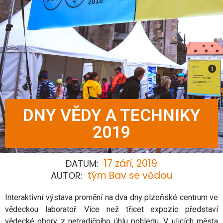
DNY VĚDY A TECHNIKY
2019
17 září, 2019
DATUM:
tým Bav se vědou
AUTOR:
Interaktivní výstava promění na dva dny plzeňské centrum ve
vědeckou laboratoř. Více než třicet expozic představí
vědecké obory z netradičního úhlu pohledu. V ulicích města