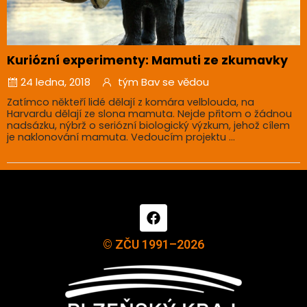
Kuriózní experimenty: Mamuti ze zkumavky
24 ledna, 2018
tým Bav se vědou
Zatímco někteří lidé dělají z komára velblouda, na
Harvardu dělají ze slona mamuta. Nejde přitom o žádnou
nadsázku, nýbrž o seriózní biologický výzkum, jehož cílem
je naklonování mamuta. Vedoucím projektu ...
© ZČU 1991–2026