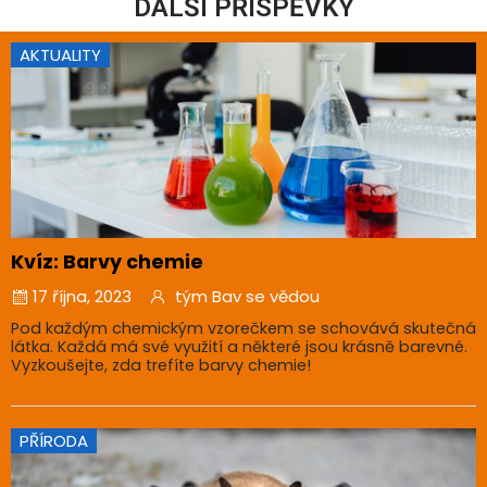
DALŠÍ PŘÍSPĚVKY
AKTUALITY
Kvíz: Barvy chemie
17 října, 2023
tým Bav se vědou
Pod každým chemickým vzorečkem se schovává skutečná
látka. Každá má své využití a některé jsou krásně barevné.
Vyzkoušejte, zda trefíte barvy chemie!
PŘÍRODA