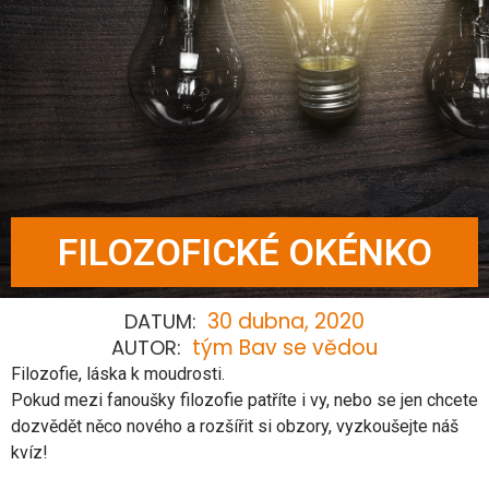
FILOZOFICKÉ OKÉNKO
30 dubna, 2020
DATUM:
tým Bav se vědou
AUTOR:
Filozofie, láska k moudrosti.
Pokud mezi fanoušky filozofie patříte i vy, nebo se jen chcete
dozvědět něco nového a rozšířit si obzory, vyzkoušejte náš
kvíz!