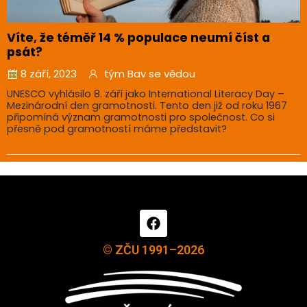
Víte, že téměř 14 % populace neumí číst a
psát?
8 září, 2023
tým Bav se vědou
UNESCO vyhlásilo 8. září jako International Literacy Day –
Mezinárodní den gramotnosti. Tento den již od roku 1967
připomíná význam gramotnosti pro společnost. Co si
přesně pod gramotností máme představit?
© ZČU 1991–2026