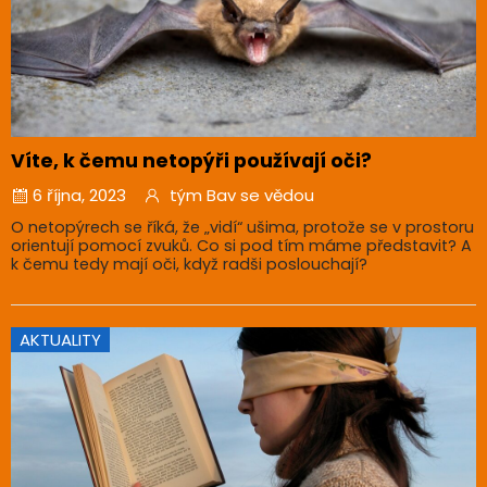
Víte, k čemu netopýři používají oči?
6 října, 2023
tým Bav se vědou
O netopýrech se říká, že „vidí“ ušima, protože se v prostoru
orientují pomocí zvuků. Co si pod tím máme představit? A
k čemu tedy mají oči, když radši poslouchají?
AKTUALITY