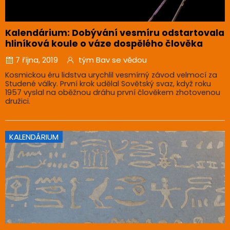
Kalendárium: Dobývání vesmíru odstartovala
hliníková koule o váze dospělého člověka
7 října, 2019
tým Bav se vědou
Kosmickou éru lidstva urychlil vesmírný závod velmocí za
Studené války. První krok udělal Sovětský svaz, když roku
1957 vyslal na oběžnou dráhu první člověkem zhotovenou
družici.
KALENDÁRIUM