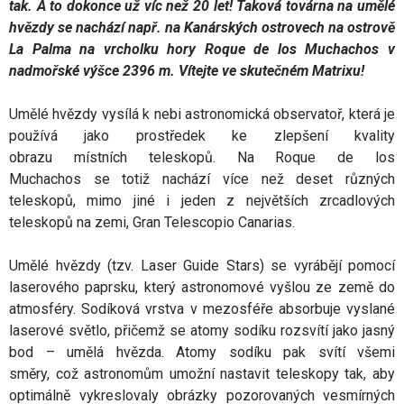
tak. A to dokonce už víc než 20 let! Taková továrna na umělé
hvězdy se nachází např. na Kanárských ostrovech na ostrově
La Palma na vrcholku hory Roque de los Muchachos v
nadmořské výšce 2396 m. Vítejte ve skutečném Matrixu!
Umělé hvězdy vysílá k nebi astronomická observatoř, která je
používá jako prostředek ke zlepšení kvality
obrazu místních teleskopů. Na Roque de los
Muchachos se totiž nachází více než deset různých
teleskopů, mimo jiné i jeden z největších zrcadlových
teleskopů na zemi, Gran Telescopio Canarias.
Umělé hvězdy (tzv. Laser Guide Stars) se vyrábějí pomocí
laserového paprsku, který astronomové vyšlou ze země do
atmosféry. Sodíková vrstva v mezosféře absorbuje vyslané
laserové světlo, přičemž se atomy sodíku rozsvítí jako jasný
bod – umělá hvězda. Atomy sodíku pak svítí všemi
směry, což astronomům umožní nastavit teleskopy tak, aby
optimálně vykreslovaly obrázky pozorovaných vesmírných