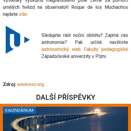
Výsledky výzkumu magnetického pole Země za pomoci
umělých hvězd na observatoři Roque de los Muchachos
najdete
zde
.
Sledujete rádi noční oblohu? Zajímá vás
astronomie? Pak určitě navštivte
astronomický web Fakulty pedagogické
Západočeské univerzity v Plzni.
Zdroj:
www.eso.org
DALŠÍ PŘÍSPĚVKY
KALENDÁRIUM