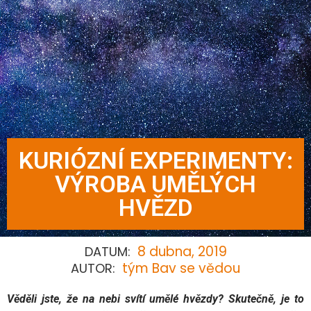
KURIÓZNÍ EXPERIMENTY:
VÝROBA UMĚLÝCH
HVĚZD
8 dubna, 2019
DATUM:
tým Bav se vědou
AUTOR:
Věděli jste, že na nebi svítí umělé hvězdy? Skutečně, je to