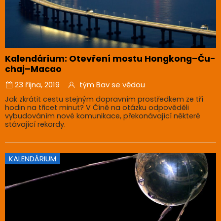
Kalendárium: Otevření mostu Hongkong–Ču-
chaj–Macao
23 října, 2019
tým Bav se vědou
Jak zkrátit cestu stejným dopravním prostředkem ze tří
hodin na třicet minut? V Číně na otázku odpověděli
vybudováním nové komunikace, překonávající některé
stávající rekordy.
KALENDÁRIUM