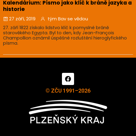
Kalendárium: Písmo jako klíč k bráně jazyka a
historie
27 září, 2019
tým Bav se vědou
27. září 1822 získalo lidstvo klíč k pomyslné bráně
starověkého Egypta. Byl to den, kdy Jean-François
Champollion oznámil úspěšné rozluštění hieroglyfického
písma.
© ZČU 1991–2026