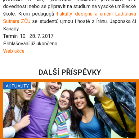
dovednosti nebo se připravit na studium na vysoké umělecké
škole. Krom pedagogů
Fakulty designu a umění Ladislava
Sutnara ZČU
se studentů ujmou i hosté z Íránu, Japonska či
Kanady.
Termín: 10.–28. 7. 2017
Přihlašování již ukončeno
Web akce
DALŠÍ PŘÍSPĚVKY
AKTUALITY