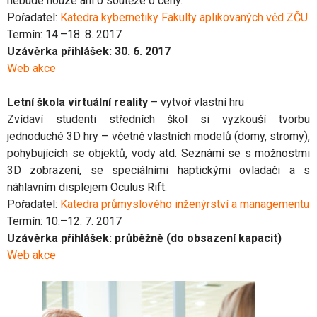
nebude nouze ani o soutěže o ceny.
Pořadatel:
Katedra kybernetiky Fakulty aplikovaných věd ZČU
Termín: 14.–18. 8. 2017
Uzávěrka přihlášek: 30. 6. 2017
Web akce
Letní škola virtuální reality
– vytvoř vlastní hru
Zvídaví studenti středních škol si vyzkouší tvorbu
jednoduché 3D hry – včetně vlastních modelů (domy, stromy),
pohybujících se objektů, vody atd. Seznámí se s možnostmi
3D zobrazení, se speciálními haptickými ovladači a s
náhlavním displejem Oculus Rift.
Pořadatel:
Katedra průmyslového inženýrství a managementu
Termín: 10.–12. 7. 2017
Uzávěrka přihlášek: průběžně (do obsazení kapacit)
Web akce