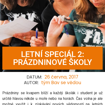
LETNÍ SPECIÁL 2:
PRÁZDNINOVÉ ŠKOLY
26 června, 2017
DATUM:
tým Bav se vědou
AUTOR:
Prázdniny se kvapem blíží a každý školák i student je už
určitě hlavou někde u moře nebo na horách. Čas volna je ale
možné využít i k získávání nových vědomostí na letních