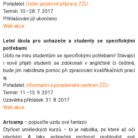
Pořadatel:
Ústav jazykové přípravy ZČU
Termín: 10.–28. 7. 2017
Přihlašování již ukončeno
Web akce
Letní škola pro uchazeče a studenty se specifickými
potřebami
Ušito na míru studentům se specifickými potřebami! Stávající
i nově přijatí studenti se zdokonalí v angličtině či češtině,
bude jim nabídnuta pomoc při zpracování kvalifikačních prací
aj.
Pořadatel:
Informační a poradenské centrum ZČU
Termín: 11.–15. 9. 2017
Uzávěrka přihlášek: 31. 8. 2017
Web akce
Artcamp
– popusťte uzdu své fantazii
Čtyřicet uměleckých kurzů – to je nabídka, ze které až oči
přechází. A taky jedinečná možnost prohloubit své