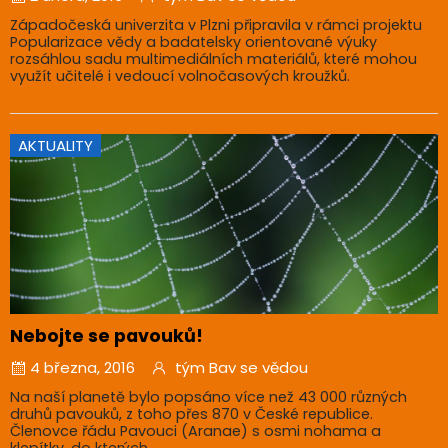
Západočeská univerzita v Plzni připravila v rámci projektu
Popularizace vědy a badatelsky orientované výuky
rozsáhlou sadu multimediálních materiálů, které mohou
využít učitelé i vedoucí volnočasových kroužků.
AKTUALITY
Nebojte se pavouků!
4 března, 2016
tým Bav se vědou
Na naší planetě bylo popsáno více než 43 000 různých
druhů pavouků, z toho přes 870 v České republice.
Členovce řádu Pavouci (Aranae) s osmi nohama a
klepítky, do kterých ...