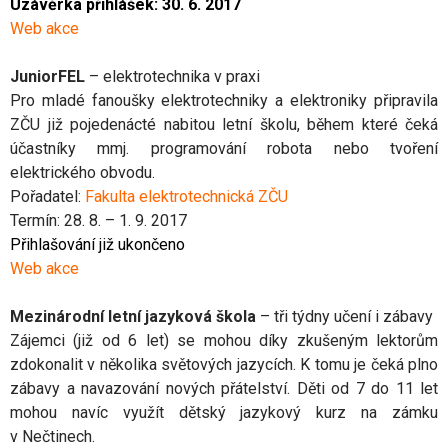
Uzávěrka přihlášek: 30. 6. 2017
Web akce
JuniorFEL
– elektrotechnika v praxi
Pro mladé fanoušky elektrotechniky a elektroniky připravila
ZČU již pojedenácté nabitou letní školu, během které čeká
účastníky mmj. programování robota nebo tvoření
elektrického obvodu.
Pořadatel:
Fakulta elektrotechnická ZČU
Termín: 28. 8. – 1. 9. 2017
Přihlašování již ukončeno
Web akce
Mezinárodní letní jazyková škola
– tři týdny učení i zábavy
Zájemci (již od 6 let) se mohou díky zkušeným lektorům
zdokonalit v několika světových jazycích. K tomu je čeká plno
zábavy a navazování nových přátelství. Děti od 7 do 11 let
mohou navíc využít dětský jazykový kurz na zámku
v Nečtinech.