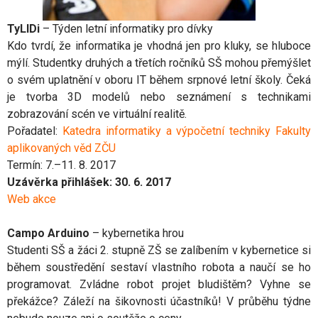
TyLIDi
– Týden letní informatiky pro dívky
Kdo tvrdí, že informatika je vhodná jen pro kluky, se hluboce
mýlí. Studentky druhých a třetích ročníků SŠ mohou přemýšlet
o svém uplatnění v oboru IT během srpnové letní školy. Čeká
je tvorba 3D modelů nebo seznámení s technikami
zobrazování scén ve virtuální realitě.
Pořadatel:
Katedra informatiky a výpočetní techniky Fakulty
aplikovaných věd ZČU
Termín: 7.–11. 8. 2017
Uzávěrka přihlášek: 30. 6. 2017
Web akce
Campo Arduino
– kybernetika hrou
Studenti SŠ a žáci 2. stupně ZŠ se zalíbením v kybernetice si
během soustředění sestaví vlastního robota a naučí se ho
programovat. Zvládne robot projet bludištěm? Vyhne se
překážce? Záleží na šikovnosti účastníků! V průběhu týdne