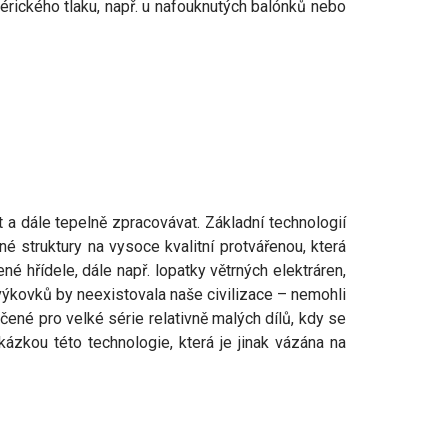
rického tlaku, např. u nafouknutých balónků nebo
t a dále tepelně zpracovávat. Základní technologií
é struktury na vysoce kvalitní protvářenou, která
é hřídele, dále např. lopatky větrných elektráren,
ýkovků by neexistovala naše civilizace – nemohli
rčené pro velké série relativně malých dílů, kdy se
ázkou této technologie, která je jinak vázána na