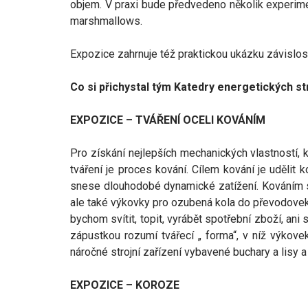
objem. V praxi bude předvedeno několik experime
marshmallows.
Expozice zahrnuje též praktickou ukázku závislosti
Co si přichystal tým Katedry energetických str
EXPOZICE – TVÁŘENÍ OCELI KOVÁNÍM
Pro získání nejlepších mechanických vlastností, k
tváření je proces kování. Cílem kování je udělit
snese dlouhodobé dynamické zatížení. Kováním se v
ale také výkovky pro ozubená kola do převodovek
bychom svítit, topit, vyrábět spotřební zboží, ani
zápustkou rozumí tvářecí „ forma“, v níž výkove
náročné strojní zařízení vybavené buchary a lisy 
EXPOZICE – KOROZE