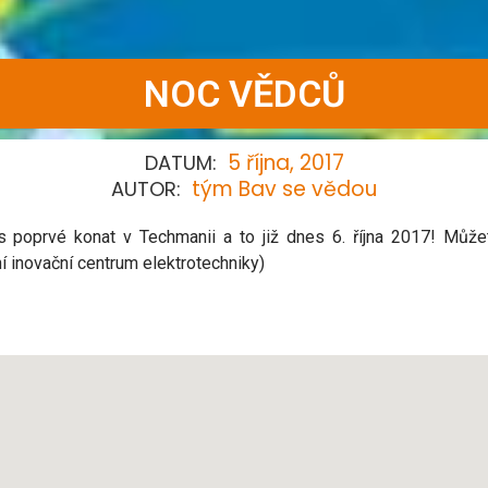
NOC VĚDCŮ
5 října, 2017
DATUM:
tým Bav se vědou
AUTOR:
poprvé konat v Techmanii a to již dnes 6. října 2017! Můžet
í inovační centrum elektrotechniky)