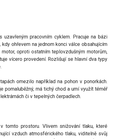
 s uzavřeným pracovním cyklem. Pracuje na bázi
a, kdy ohřevem na jednom konci válce obsahujícím
ův motor, oproti ostatním teplovzdušným motorům,
uje vícero provedení. Rozlišují se hlavní dva typy
.
 etapách omezilo například na pohon v ponorkách.
 je pomaluběžný, má tichý chod a umí využít téměř
elektrárnách či v tepelných čerpadlech.
tomto prostoru. Vlivem snižování tlaku, které
ící vzduch atmosférického tlaku, viditelně svůj