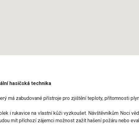
ální hasičská technika
erý má zabudované přístroje pro zjištění teploty, přítomnosti plyn
ek i rukavice na vlastní kůži vyzkoušet. Návštěvníkům Noci vědc
e budou mít příchozí zájemci možnost zažít hašení požáru nebo ev