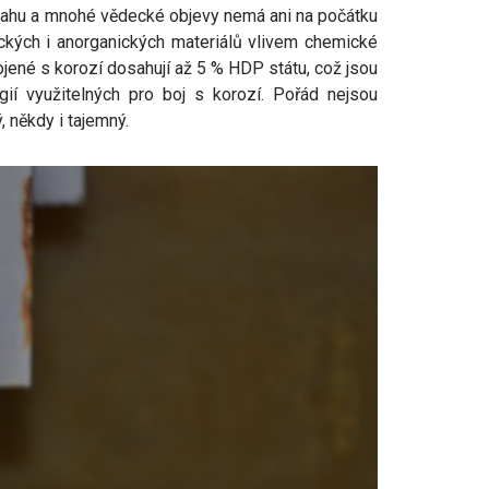
snahu a mnohé vědecké objevy nemá ani na počátku
nických i anorganických materiálů vlivem chemické
ené s korozí dosahují až 5 % HDP státu, což jsou
ií využitelných pro boj s korozí. Pořád nejsou
 někdy i tajemný.