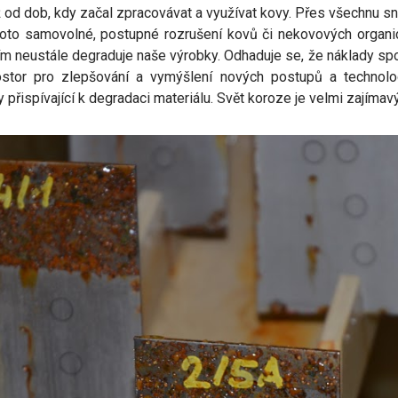
iž od dob, kdy začal zpracovávat a využívat kovy. Přes všechnu 
no. Toto samovolné, postupné rozrušení kovů či nekovových orga
m neustále degraduje naše výrobky. Odhaduje se, že náklady spoj
rostor pro zlepšování a vymýšlení nových postupů a technolog
ispívající k degradaci materiálu. Svět koroze je velmi zajímavý,