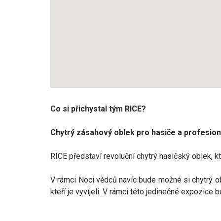
Co si přichystal tým RICE?
Chytrý zásahový oblek pro hasiče a profesion
RICE představí revoluční chytrý hasičský oblek, kt
V rámci Noci vědců navíc bude možné si chytrý obl
kteří je vyvíjeli. V rámci této jedinečné expozic