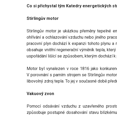
Co si přichystal tým Katedry energetických str
Stirlingův motor
Stirlingův motor je ukázkou přeměny tepelné e
ohřívání a ochlazování vzduchu nebo jiného prac
pracovní plyn dochází k expanzi tohoto plynu a 
obsahuje vnitřní regenerační výměník tepla, který
uspořádání lišící se způsobem, kterým dochází k 
Motor byl vynalezen v roce 1816 jako konkurence
V porovnání s parním strojem se Stirlingův motor
libovolný zdroj tepla. To jej v současné době před
Vakuový zvon
Pomocí odsávání vzduchu z uzavřeného prostor
způsobuje postupné dosahování stavu blízkému v