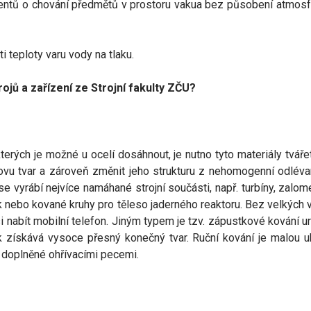
ntů o chování předmětů v prostoru vakua bez působení atmosfé
 teploty varu vody na tlaku.
ojů a zařízení ze Strojní fakulty ZČU?
terých je možné u ocelí dosáhnout, je nutno tyto materiály tváře
 kovu tvar a zároveň změnit jeho strukturu z nehomogenní odlévan
yrábí nejvíce namáhané strojní součásti, např. turbíny, zalomen
 nebo kované kruhy pro těleso jaderného reaktoru. Bez velkých v
 si nabít mobilní telefon. Jiným typem je tzv. zápustkové kování u
k získává vysoce přesný konečný tvar. Ruční kování je malou uk
a doplněné ohřívacími pecemi.