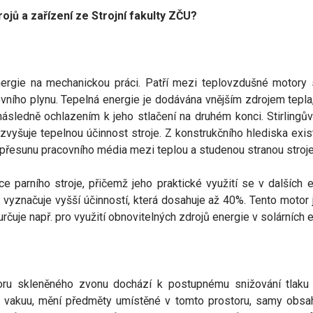
ojů a zařízení ze Strojní fakulty ZČU?
nergie na mechanickou práci. Patří mezi teplovzdušné motory
ovního plynu. Tepelná energie je dodávána vnějším zdrojem tepl
následně ochlazením k jeho stlačení na druhém konci. Stirling
 zvyšuje tepelnou účinnost stroje. Z konstrukčního hlediska exist
přesunu pracovního média mezi teplou a studenou stranou stroje
 parního stroje, přičemž jeho praktické využití se v dalších
 vyznačuje vyšší účinností, která dosahuje až 40%. Tento motor
určuje např. pro využití obnovitelných zdrojů energie v solárních 
u skleněného zvonu dochází k postupnému snižování tlaku v 
akuu, mění předměty umístěné v tomto prostoru, samy obsahuj