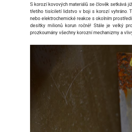
S korozí kovových materiálů se člověk setkává j
třetího tisíciletí lidstvo v boji s korozí vyhrá
nebo elektrochemické reakce s okolním prostředí
desítky milionů korun ročně! Stále je velký p
prozkoumány všechny korozní mechanizmy a vlivy př