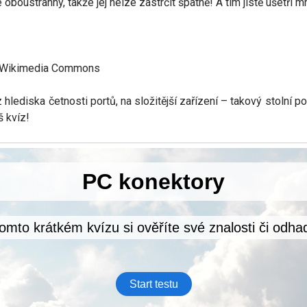
Je oboustranný, takže jej nelze zastrčit špatně! A tím jistě ušetří
ia Wikimedia Commons
lediska četnosti portů, na složitější zařízení – takový stolní poč
š kvíz!