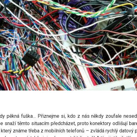
kdy pěkná fuška… Přiznejme si, kdo z nás někdy zoufale nesed
se snaží těmto situacím předcházet, proto konektory odlišují ba
 který známe třeba z mobilních telefonů – zvládá rychlý datový 