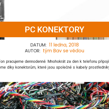
PC KONEKTORY
11 ledna, 2018
DATUM:
tým Bav se vědou
AUTOR:
fon pracujeme dennodenně. Mnohokrát za den k telefonu připojím
eme díky konektorům, které jsou společně s kabely prostředníky