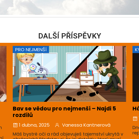
DALŠÍ PŘÍSPĚVKY
PRO NEJMENŠÍ
K
Bav se vědou pro nejmenší – Najdi 5
Há
rozdílů
1 dubna, 2025
Vanessa Kantnerová
m
Dn
re
Máš bystré oči a rád objevuješ tajemství ukrytá v
ní