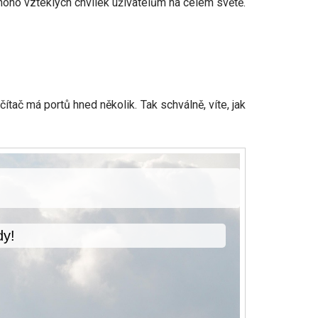
 mnoho vzteklých chvilek uživatelům na celém světě.
ítač má portů hned několik. Tak schválně, víte, jak