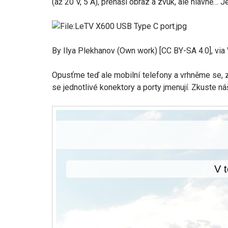
(až 20 V, 5 A), přenáší obraz a zvuk, ale hlavně… 
By Ilya Plekhanov (Own work) [CC BY-SA 4.0], v
Opusťme teď ale mobilní telefony a vrhněme se, z h
se jednotlivé konektory a porty jmenují. Zkuste ná