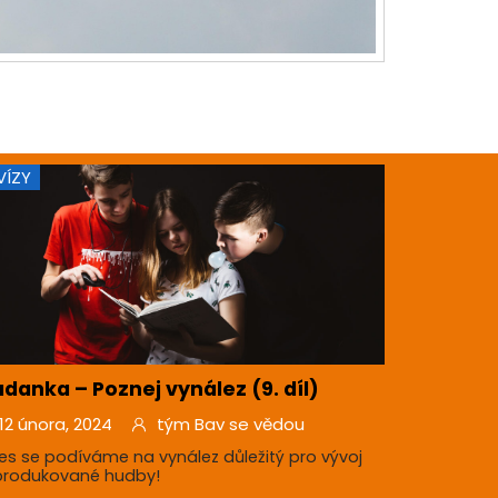
VÍZY
danka – Poznej vynález (9. díl)
12 února, 2024
tým Bav se vědou
es se podíváme na vynález důležitý pro vývoj
produkované hudby!