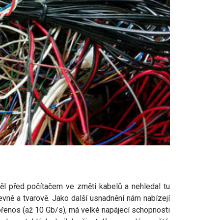
ěl před počítačem ve změti kabelů a nehledal tu
revně a tvarově. Jako další usnadnění nám nabízejí
přenos (až 10 Gb/s), má velké napájecí schopnosti