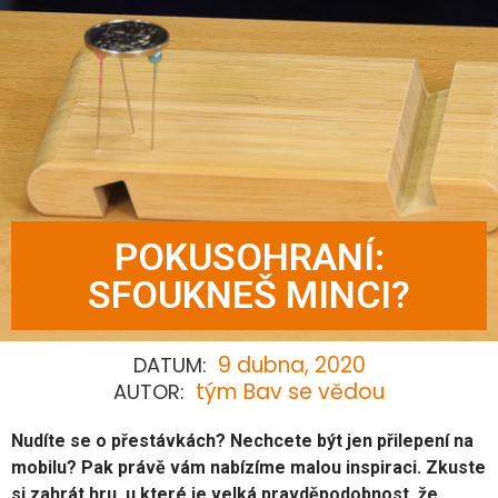
POKUSOHRANÍ:
SFOUKNEŠ MINCI?
9 dubna, 2020
DATUM:
tým Bav se vědou
AUTOR:
Nudíte se o přestávkách? Nechcete být jen přilepení na
mobilu? Pak právě vám nabízíme malou inspiraci. Zkuste
si zahrát hru, u které je velká pravděpodobnost, že