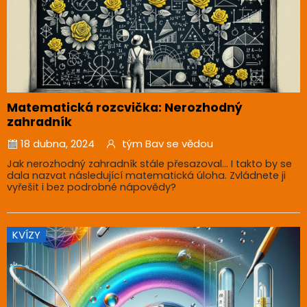
Matematická rozcvička: Nerozhodný
zahradník
18 dubna, 2024
tým Bav se vědou
Jak nerozhodný zahradník stále přesazoval… I takto by se
dala nazvat následující matematická úloha. Zvládnete ji
vyřešit i bez podrobné nápovědy?
KVÍZY