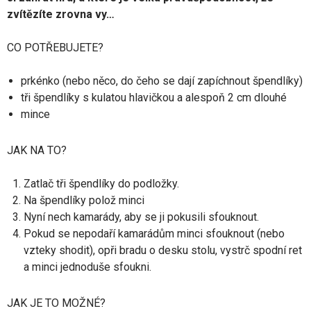
zvítězíte zrovna vy…
CO POTŘEBUJETE?
prkénko (nebo něco, do čeho se dají zapíchnout špendlíky)
tři špendlíky s kulatou hlavičkou a alespoň 2 cm dlouhé
mince
JAK NA TO?
Zatlač tři špendlíky do podložky.
Na špendlíky polož minci
Nyní nech kamarády, aby se ji pokusili sfouknout.
Pokud se nepodaří kamarádům minci sfouknout (nebo
vzteky shodit), opři bradu o desku stolu, vystrč spodní ret
a minci jednoduše sfoukni.
JAK JE TO MOŽNÉ?