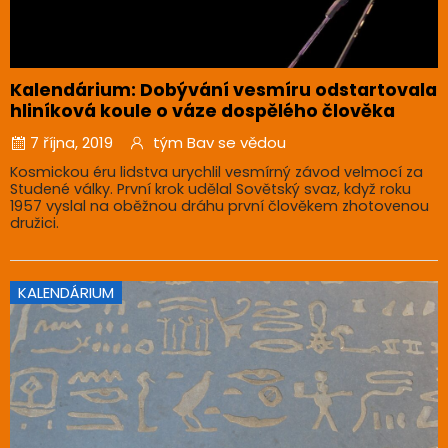
Kalendárium: Dobývání vesmíru odstartovala
hliníková koule o váze dospělého člověka
7 října, 2019
tým Bav se vědou
Kosmickou éru lidstva urychlil vesmírný závod velmocí za
Studené války. První krok udělal Sovětský svaz, když roku
1957 vyslal na oběžnou dráhu první člověkem zhotovenou
družici.
KALENDÁRIUM