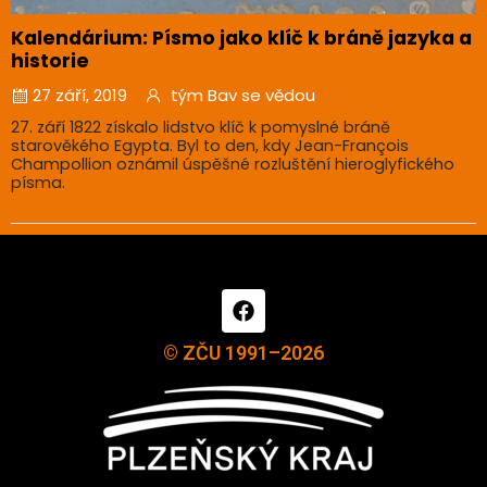
Kalendárium: Písmo jako klíč k bráně jazyka a
historie
27 září, 2019
tým Bav se vědou
27. září 1822 získalo lidstvo klíč k pomyslné bráně
starověkého Egypta. Byl to den, kdy Jean-François
Champollion oznámil úspěšné rozluštění hieroglyfického
písma.
© ZČU 1991–2026