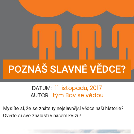
POZNÁŠ SLAVNÉ VĚDCE?
11 listopadu, 2017
DATUM:
tým Bav se vědou
AUTOR:
Myslíte si, že se znáte ty nejslavnější vědce naší historie?
Ověřte si své znalosti v našem kvízu!