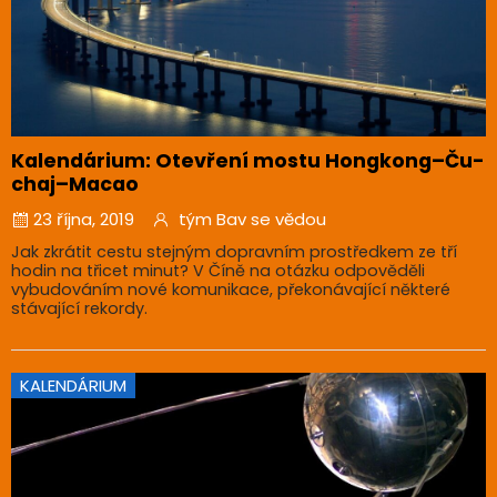
Kalendárium: Otevření mostu Hongkong–Ču-
chaj–Macao
23 října, 2019
tým Bav se vědou
Jak zkrátit cestu stejným dopravním prostředkem ze tří
hodin na třicet minut? V Číně na otázku odpověděli
vybudováním nové komunikace, překonávající některé
stávající rekordy.
KALENDÁRIUM