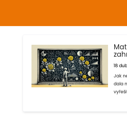
Mat
zah
18 du
Jak n
dala 
vyřeš