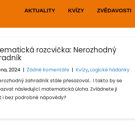
AKTUALITY
KVÍZY
ZVĚDAVOSTI
ematická rozcvička: Nerozhodný
radník
bna, 2024
|
Žádné komentáře
|
Kvízy
,
Logické hádanky
erozhodný zahradník stále přesazoval… I takto by se
nazvat následující matematická úloha. Zvládnete ji
it i bez podrobné nápovědy?