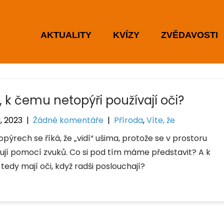
AKTUALITY
KVÍZY
ZVĚDAVOSTI
, k čemu netopýři používají oči?
a, 2023
|
Žádné komentáře
|
Příroda
,
Víte, že
pýrech se říká, že „vidí“ ušima, protože se v prostoru
tují pomocí zvuků. Co si pod tím máme představit? A k
tedy mají oči, když radši poslouchají?