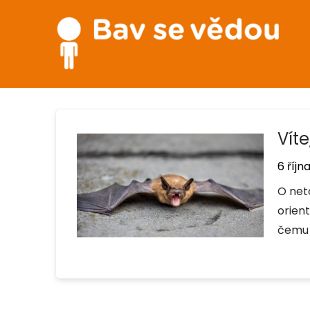
Víte
6 říjn
O neto
orien
čemu 