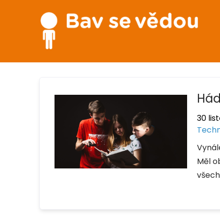
Hád
30 lis
Techn
Vynál
Měl o
všech