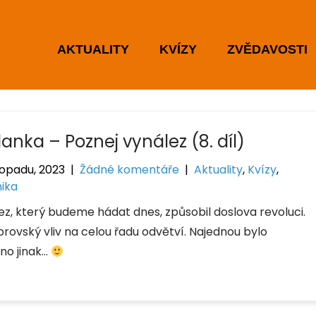
AKTUALITY
KVÍZY
ZVĚDAVOSTI
anka – Poznej vynález (8. díl)
topadu, 2023
|
Žádné komentáře
|
Aktuality
,
Kvízy
,
ika
ez, který budeme hádat dnes, způsobil doslova revoluci.
brovský vliv na celou řadu odvětví. Najednou bylo
no jinak…