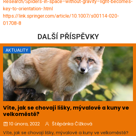
Research/Spiders-in-space–without-gravity–light-becomes-
key-to-orientation-.html
https://link.springer.com/article/10.1007/s00114-020-
01708-8
DALŠÍ PŘÍSPĚVKY
AKTUALITY
Víte, jak se chovají lišky, mývalové a kuny ve
velkoměstě?
10 února, 2022
Štěpánka Čížková
Víte, jak se chovají lišky, mývalové a kuny ve velkoměstě?