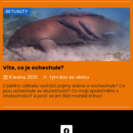
AKTUALITY
Víte, co je ochechule?
8 ledna, 2025
tým Bav se vědou
Z jakého základu vychází pojmy siréna a vochechule? Co
jsou ochechule ve skutečnosti? Co mají společného s
chobotnatci? A proč se jim říká mořské krávy?