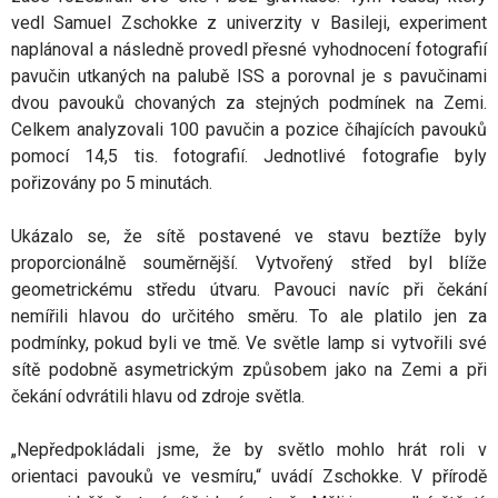
vedl Samuel Zschokke z univerzity v Basileji, experiment
naplánoval a následně provedl přesné vyhodnocení fotografií
pavučin utkaných na palubě ISS a porovnal je s pavučinami
dvou pavouků chovaných za stejných podmínek na Zemi.
Celkem analyzovali 100 pavučin a pozice číhajících pavouků
pomocí 14,5 tis. fotografií. Jednotlivé fotografie byly
pořizovány po 5 minutách.
Ukázalo se, že sítě postavené ve stavu beztíže byly
proporcionálně souměrnější. Vytvořený střed byl blíže
geometrickému středu útvaru. Pavouci navíc při čekání
nemířili hlavou do určitého směru. To ale platilo jen za
podmínky, pokud byli ve tmě. Ve světle lamp si vytvořili své
sítě podobně asymetrickým způsobem jako na Zemi a při
čekání odvrátili hlavu od zdroje světla.
„Nepředpokládali jsme, že by světlo mohlo hrát roli v
orientaci pavouků ve vesmíru,“ uvádí Zschokke. V přírodě