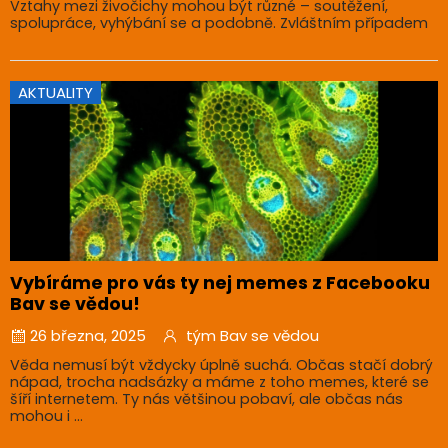
Vztahy mezi živočichy mohou být různé – soutěžení,
spolupráce, vyhýbání se a podobně. Zvláštním případem
AKTUALITY
Vybíráme pro vás ty nej memes z Facebooku
Bav se vědou!
26 března, 2025
tým Bav se vědou
Věda nemusí být vždycky úplně suchá. Občas stačí dobrý
nápad, trocha nadsázky a máme z toho memes, které se
šíří internetem. Ty nás většinou pobaví, ale občas nás
mohou i ...