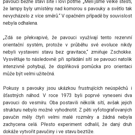
pavouci běžně staví sítě i loví potmě. „Měli jsme velké štěstí,
že lampy byly umístěny nad komorou s pavouky a světlo tak
nevycházelo z více směrů.“ V opačném případě by souvislost
nebyla odhalena.
„Zdá se překvapivé, že pavouci využívají tento rezervní
orientační systém, protože v průběhu své evoluce nikdy
nebyli vystaveni stavu bez gravitace,“ zmiňuje Zschokke.
Vysvětluje to následovně: při spřádání sítí se pavouci natolik
intenzivně pohybují, že doplňková pomůcka pro orientaci
může být velmi užitečná.
Pokusy s pavouky jsou ukázkou frustrujících neúspěchů i
šťastných náhod. V roce 1973 byli poprvé vyneseni dva
pavouci do vesmíru. Oba postavili několik sítí, avšak jejich
strukturu nebylo možné vyhodnotit. Z pěti vyfotografovaných
pavučin měly čtyři velmi malé rozměry a žádná nebyla
zachycena celá. Přesto experiment odhalil, že daný druh
dokáže vytvořit pavučiny i ve stavu beztíže.