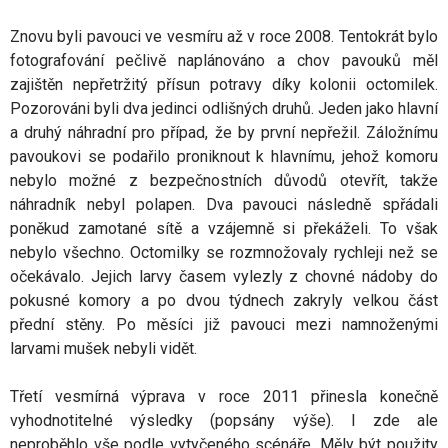
Znovu byli pavouci ve vesmíru až v roce 2008. Tentokrát bylo
fotografování pečlivě naplánováno a chov pavouků měl
zajištěn nepřetržitý přísun potravy díky kolonii octomilek.
Pozorováni byli dva jedinci odlišných druhů. Jeden jako hlavní
a druhý náhradní pro případ, že by první nepřežil. Záložnímu
pavoukovi se podařilo proniknout k hlavnímu, jehož komoru
nebylo možné z bezpečnostních důvodů otevřít, takže
náhradník nebyl polapen. Dva pavouci následně spřádali
poněkud zamotané sítě a vzájemně si překáželi. To však
nebylo všechno. Octomilky se rozmnožovaly rychleji než se
očekávalo. Jejich larvy časem vylezly z chovné nádoby do
pokusné komory a po dvou týdnech zakryly velkou část
přední stěny. Po měsíci již pavouci mezi namnoženými
larvami mušek nebyli vidět.
Třetí vesmírná výprava v roce 2011 přinesla konečně
vyhodnotitelné výsledky (popsány výše). I zde ale
neproběhlo vše podle vytyčeného scénáře. Měly být použity