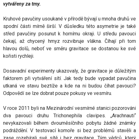
vytvářeny za tmy.
Kruhové pavučiny usoukané v přírodě bývají u mnoha druhů ve
spodní části mírně širší. V důsledku této asymetrie je také
střed pavučiny posunut k hornímu okraji. U středu pavouci
čekají, až chycený hmyz rozvibruje vlákna. Číhají při tom
hlavou dolů, neboť ve směru gravitace se dostanou ke své
kořisti rychleji.
Dosavadní experimenty ukazovaly, že gravitace je důležitým
faktorem při vytváření sítí. Jak tedy bude vypadat pavučina
utkaná ve stavu beztíže a kde na ni budou číhat pavouci?
Odpovědí se lze dobrat pouze pokusy ve vesmíru.
V roce 2011 byli na Mezinárodní vesmírné stanici pozorováni
dva pavouci druhu Trichonephila clavipes. „Arachnauti“
nevykazovali během dvouměsíčního pobytu žádné známky
podráždění. V testovací komoře si bez problémů stavěli a
zase rozebírali své sítě i bez gravitace. Tým vědců, který