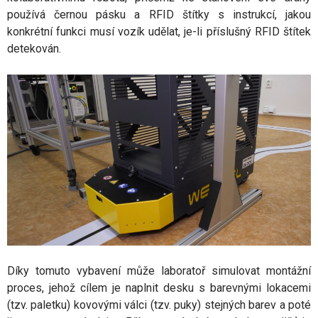
používá černou pásku a RFID štítky s instrukcí, jakou
konkrétní funkci musí vozík udělat, je-li příslušný RFID štítek
detekován.
Díky tomuto vybavení může laboratoř simulovat montážní
proces, jehož cílem je naplnit desku s barevnými lokacemi
(tzv. paletku) kovovými válci (tzv. puky) stejných barev a poté