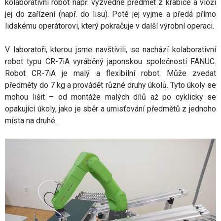
kolaborativní robot např. vyzvedne předmět z krabice a vloží
jej do zařízení (např. do lisu). Poté jej vyjme a předá přímo
lidskému operátorovi, který pokračuje v další výrobní operaci.
V laboratoři, kterou jsme navštívili, se nachází kolaborativní
robot typu CR-7iA vyráběný japonskou společností FANUC.
Robot CR-7iA je malý a flexibilní robot. Může zvedat
předměty do 7 kg a provádět různé druhy úkolů. Tyto úkoly se
mohou lišit – od montáže malých dílů až po cyklicky se
opakující úkoly, jako je sběr a umisťování předmětů z jednoho
místa na druhé.