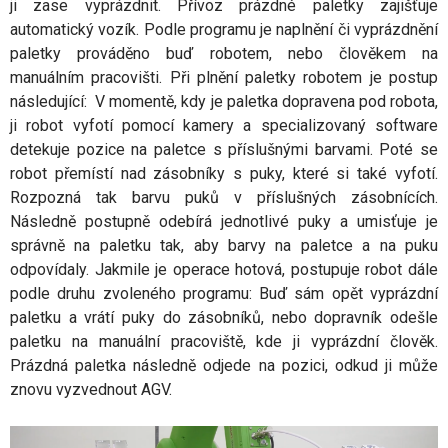
ji zase vyprázdnit. Přívoz prázdné paletky zajišťuje
automatický vozík. Podle programu je naplnění či vyprázdnění
paletky prováděno buď robotem, nebo člověkem na
manuálním pracovišti. Při plnění paletky robotem je postup
následující: V momentě, kdy je paletka dopravena pod robota,
ji robot vyfotí pomocí kamery a specializovaný software
detekuje pozice na paletce s příslušnými barvami. Poté se
robot přemístí nad zásobníky s puky, které si také vyfotí.
Rozpozná tak barvu puků v příslušných zásobnících.
Následně postupně odebírá jednotlivé puky a umisťuje je
správně na paletku tak, aby barvy na paletce a na puku
odpovídaly. Jakmile je operace hotová, postupuje robot dále
podle druhu zvoleného programu: Buď sám opět vyprázdní
paletku a vrátí puky do zásobníků, nebo dopravník odešle
paletku na manuální pracoviště, kde ji vyprázdní člověk.
Prázdná paletka následně odjede na pozici, odkud ji může
znovu vyzvednout AGV.