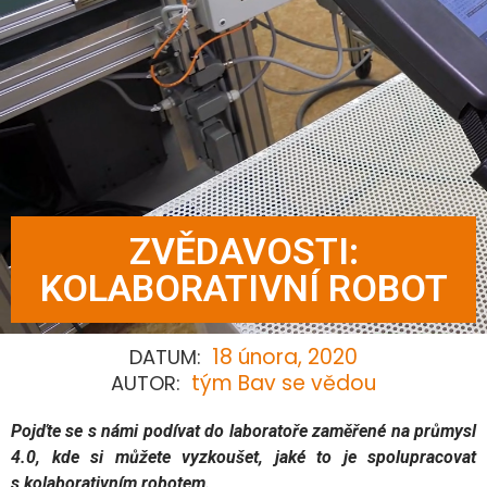
ZVĚDAVOSTI:
KOLABORATIVNÍ ROBOT
18 února, 2020
DATUM:
tým Bav se vědou
AUTOR:
Pojďte se s námi podívat do laboratoře zaměřené na průmysl
4.0, kde si můžete vyzkoušet, jaké to je spolupracovat
s kolaborativním robotem.