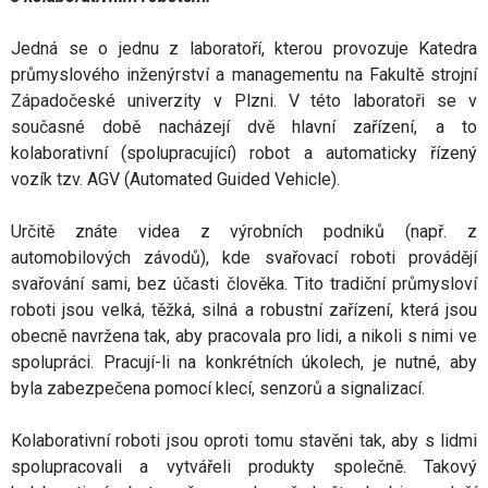
Jedná se o jednu z laboratoří, kterou provozuje Katedra
průmyslového inženýrství a managementu na Fakultě strojní
Západočeské univerzity v Plzni. V této laboratoři se v
současné době nacházejí dvě hlavní zařízení, a to
kolaborativní (spolupracující) robot a automaticky řízený
vozík tzv. AGV (Automated Guided Vehicle).
Určitě znáte videa z výrobních podniků (např. z
automobilových závodů), kde svařovací roboti provádějí
svařování sami, bez účasti člověka. Tito tradiční průmysloví
roboti jsou velká, těžká, silná a robustní zařízení, která jsou
obecně navržena tak, aby pracovala pro lidi, a nikoli s nimi ve
spolupráci. Pracují-li na konkrétních úkolech, je nutné, aby
byla zabezpečena pomocí klecí, senzorů a signalizací.
Kolaborativní roboti jsou oproti tomu stavěni tak, aby s lidmi
spolupracovali a vytvářeli produkty společně. Takový