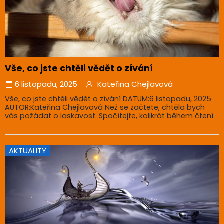
Vše, co jste chtěli vědět o zívání
6 listopadu, 2025
Kateřina Chejlavová
Vše, co jste chtěli vědět o zívání DATUM:6 listopadu, 2025
AUTOR:Kateřina Chejlavová Než se začtete, chtěla bych
vás požádat o laskavost. Spočítejte, kolikrát během čtení
AKTUALITY