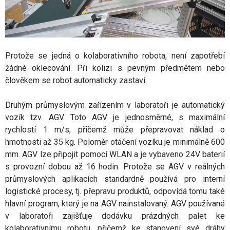
Protože se jedná o kolaborativního robota, není zapotřebí
žádné oklecování. Při kolizi s pevným předmětem nebo
člověkem se robot automaticky zastaví.
Druhým průmyslovým zařízením v laboratoři je automatický
vozík tzv. AGV. Toto AGV je jednosměrné, s maximální
rychlostí 1 m/s, přičemž může přepravovat náklad o
hmotnosti až 35 kg. Poloměr otáčení vozíku je minimálně 600
mm. AGV lze připojit pomocí WLAN a je vybaveno 24V baterií
s provozní dobou až 16 hodin. Protože se AGV v reálných
průmyslových aplikacích standardně používá pro interní
logistické procesy, tj. přepravu produktů, odpovídá tomu také
hlavní program, který je na AGV nainstalovaný. AGV používané
v laboratoři zajišťuje dodávku prázdných palet ke
kolaborativnímu robotu, přičemž ke stanovení své dráhy