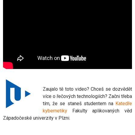
Zaujalo tě toto video? Chceš se dozvědět
více o řečových technologiích? Začni třeba
tím, že se staneš studentem na
Katedře
kybernetiky
Fakulty aplikovaných věd
Západočeské univerzity v Plzni.