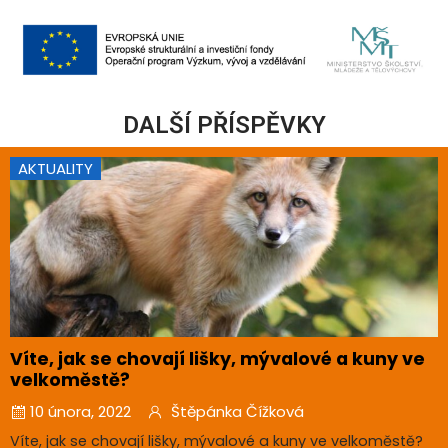
DALŠÍ PŘÍSPĚVKY
AKTUALITY
Víte, jak se chovají lišky, mývalové a kuny ve
velkoměstě?
10 února, 2022
Štěpánka Čížková
Víte, jak se chovají lišky, mývalové a kuny ve velkoměstě?