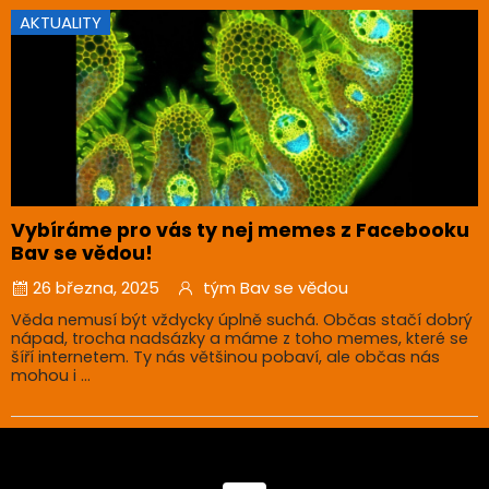
AKTUALITY
Vybíráme pro vás ty nej memes z Facebooku
Bav se vědou!
26 března, 2025
tým Bav se vědou
Věda nemusí být vždycky úplně suchá. Občas stačí dobrý
nápad, trocha nadsázky a máme z toho memes, které se
šíří internetem. Ty nás většinou pobaví, ale občas nás
mohou i ...