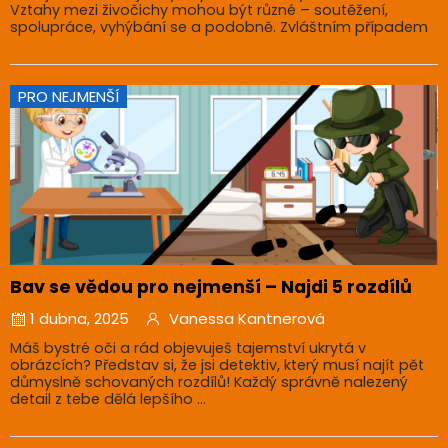
Vztahy mezi živočichy mohou být různé – soutěžení,
spolupráce, vyhýbání se a podobně. Zvláštním případem
PRO NEJMENŠÍ
Bav se vědou pro nejmenší – Najdi 5 rozdílů
1 dubna, 2025
Vanessa Kantnerová
Máš bystré oči a rád objevuješ tajemství ukrytá v
obrázcích? Představ si, že jsi detektiv, který musí najít pět
důmyslně schovaných rozdílů! Každý správně nalezený
detail z tebe dělá lepšího ...