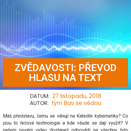
ZVĚDAVOSTI: PŘEVOD
HLASU NA TEXT
27 listopadu, 2018
DATUM:
tým Bav se vědou
AUTOR:
Máš představu, čemu se věnují na Katedře kybernetiky? Co
jsou to řečové technologie a kde všude se dají využít? V
našem novém videu dostaneš odpovědi na všechny tyto