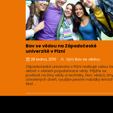
Bav se vědou na Západočeské
univerzitě v Plzni
28 ledna, 2016
tým Bav se vědou
Západočeská univerzita v Plzni realizuje celou ř
aktivit v oblasti popularizace vědy. Přijďte se
podívat na Dny vědy a techniky, Noc vědců, Dn
otevřených dveří, využijte pestré nabídky letníc
škol ...