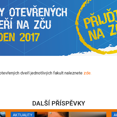
otevřených dveří jednotlivých fakult naleznete
zde
.
DALŠÍ PŘÍSPĚVKY
AKTUALITY
A