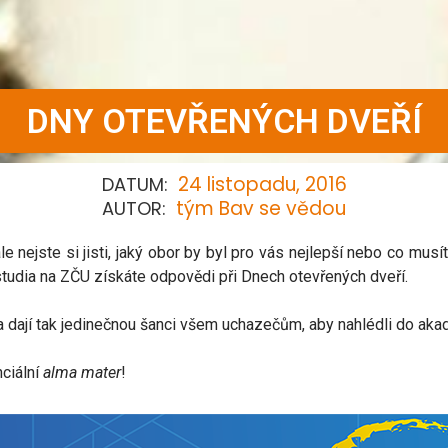
DNY OTEVŘENÝCH DVEŘÍ
24 listopadu, 2016
DATUM:
tým Bav se vědou
AUTOR:
 nejste si jisti, jaký obor by byl pro vás nejlepší nebo co musí
e studia na ZČU získáte odpovědi při Dnech otevřených dveří.
 a dají tak jedinečnou šanci všem uchazečům, aby nahlédli do aka
nciální
alma mater
!