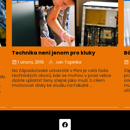
Technika není jenom pro kluky
B
1 února, 2016
Jan Topinka
Na Západočeské univerzitě v Plzni je celá řada
Zá
technických oborů, kde se mohou v praxi velice
pr
adu
dobře uplatnit ženy stejně jako muži. S cílem
or
motivovat dívky ke studiu na Fakultě ...
mu
y
uč
h