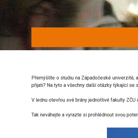
Přemýšlíte o studiu na Západočeské univerzitě, ale
přijati? Na tyto a všechny další otázky týkající s
V lednu otevřou své brány jednotlivé fakulty ZČU
Tak neváhejte a vyrazte si prohlédnout svou pote