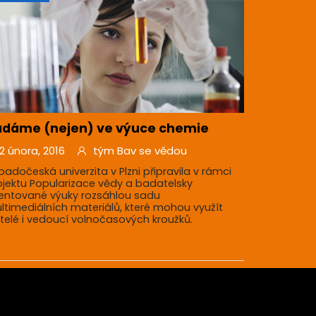
ádáme (nejen) ve výuce chemie
2 února, 2016
tým Bav se vědou
padočeská univerzita v Plzni připravila v rámci
ojektu Popularizace vědy a badatelsky
ientované výuky rozsáhlou sadu
ltimediálních materiálů, které mohou využít
itelé i vedoucí volnočasových kroužků.