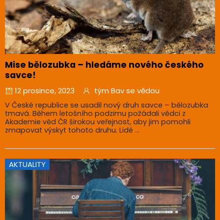
Mise bělozubka – hledáme nového českého
savce!
12 prosince, 2023
tým Bav se vědou
V České republice se usadil nový druh savce – bělozubka
tmavá. Během letošního podzimu požádali vědci z
Akademie věd ČR širokou veřejnost, aby jim pomohli
zmapovat výskyt tohoto druhu. Lidé ...
AKTUALITY