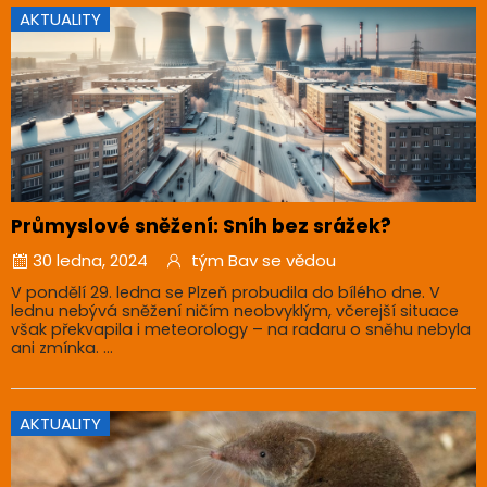
AKTUALITY
Průmyslové sněžení: Sníh bez srážek?
30 ledna, 2024
tým Bav se vědou
V pondělí 29. ledna se Plzeň probudila do bílého dne. V
lednu nebývá sněžení ničím neobvyklým, včerejší situace
však překvapila i meteorology – na radaru o sněhu nebyla
ani zmínka. ...
AKTUALITY