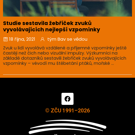
Studie sestavila žebříček zvuků
vyvolávajících nejlepší vzpomínky
18 října, 2021
tým Bav se vědou
Zvuk u lidí vyvolává vzdálené a příjemné vzpomínky ještě
častěji než čich nebo vizuální impulzy. Výzkumníci na
základě dotazníků sestavili žebříček zvuků vyvolávajících
vzpomínky – vévodí mu štěbetání ptáků, mořské ...
© ZČU 1991–2026