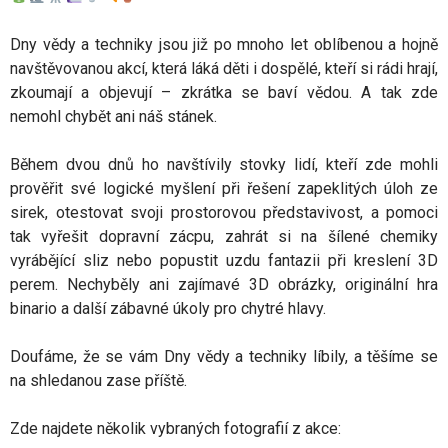
Dny vědy a techniky jsou již po mnoho let oblíbenou a hojně
navštěvovanou akcí, která láká děti i dospělé, kteří si rádi hrají,
zkoumají a objevují – zkrátka se baví vědou. A tak zde
nemohl chybět ani náš stánek.
Během dvou dnů ho navštívily stovky lidí, kteří zde mohli
prověřit své logické myšlení při řešení zapeklitých úloh ze
sirek, otestovat svoji prostorovou představivost, a pomoci
tak vyřešit dopravní zácpu, zahrát si na šílené chemiky
vyrábějící sliz nebo popustit uzdu fantazii při kreslení 3D
perem. Nechyběly ani zajímavé 3D obrázky, originální hra
binario a další zábavné úkoly pro chytré hlavy.
Doufáme, že se vám Dny vědy a techniky líbily, a těšíme se
na shledanou zase příště.
Zde najdete několik vybraných fotografií z akce: