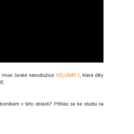
hu mise české nanodružice
VZLUSAT-1
, která díky
BE.
orníkem v této oblasti? Přihlas se ke studiu na