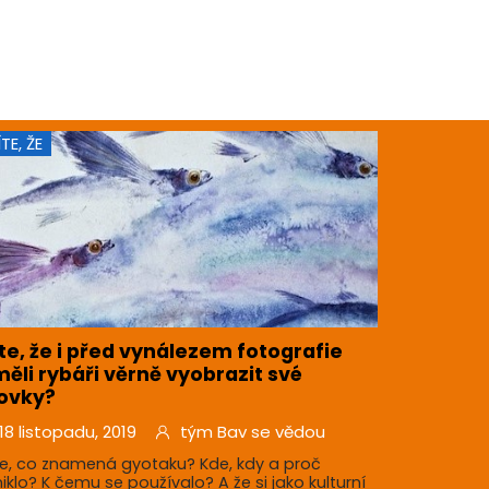
ÍTE, ŽE
te, že i před vynálezem fotografie
ěli rybáři věrně vyobrazit své
ovky?
18 listopadu, 2019
tým Bav se vědou
te, co znamená gyotaku? Kde, kdy a proč
niklo? K čemu se používalo? A že si jako kulturní