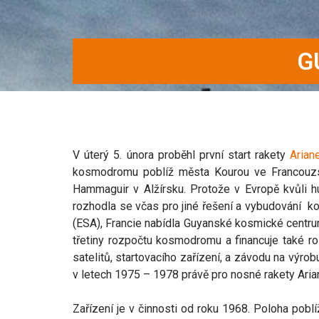
G
V úterý 5. února proběhl první start rakety
Arian
kosmodromu poblíž města Kourou ve Francouzs
Hammaguir v Alžírsku. Protože v Evropě kvůli h
rozhodla se včas pro jiné řešení a vybudování 
(ESA), Francie nabídla Guyanské kosmické centru
třetiny rozpočtu kosmodromu a financuje také ro
satelitů, startovacího zařízení, a závodu na výro
v letech 1975 – 1978 právě pro nosné rakety Aria
Zařízení je v činnosti od roku 1968. Poloha pob