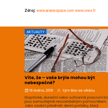
Zdroj:
www.arianespace.com www.cnes.fr
AKTUALITY
Víte, že – vaše brýle mohou být
nebezpečné?
16 ledna, 2019
tým Bav se vědou
Dioptrické, sluneční nebo ochranné pracovní br
jsou samozřejmě neocenitelným pomocníkem.
Jako osobní předmět denní potřeby, který