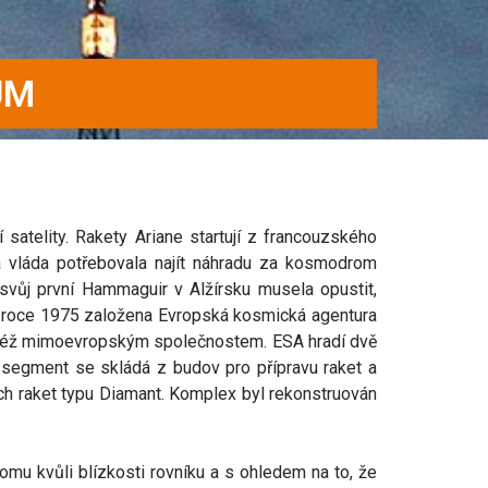
UM
 satelity. Rakety Ariane startují z francouzského
vláda potřebovala najít náhradu za kosmodrom
svůj první Hammaguir v Alžírsku musela opustit,
v roce 1975 založena Evropská kosmická agentura
jí též mimoevropským společnostem. ESA hradí dvě
í segment se skládá z budov pro přípravu raket a
ných raket typu Diamant. Komplex byl rekonstruován
mu kvůli blízkosti rovníku a s ohledem na to, že