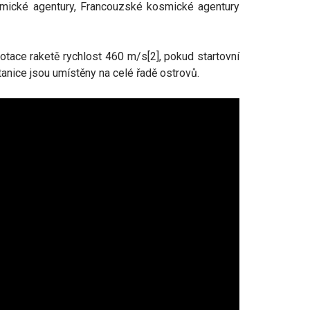
smické agentury, Francouzské kosmické agentury
otace raketě rychlost 460 m/s[2], pokud startovní
tanice jsou umístěny na celé řadě ostrovů.