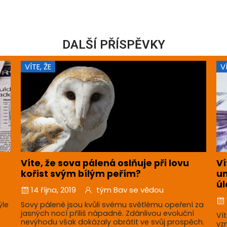
DALŠÍ PŘÍSPĚVKY
VÍTE, ŽE
V
Víte, že sova pálená oslňuje při lovu
Ví
kořist svým bílým peřím?
um
úl
14 října, 2019
tým Bav se vědou
ýle
Sovy pálené jsou kvůli svému světlému opeření za
jasných nocí příliš nápadné. Zdánlivou evoluční
Ví
nevýhodu však dokázaly obrátit ve svůj prospěch.
vz