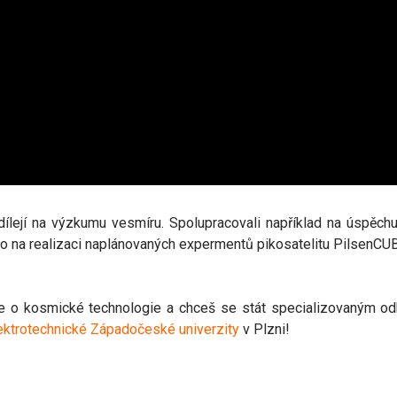
dílejí na výzkumu vesmíru. Spolupracovali například na úspěc
bo na realizaci naplánovaných expermentů pikosatelitu PilsenCU
e o kosmické technologie a chceš se stát specializovaným odb
lektrotechnické Západočeské univerzity
v Plzni!