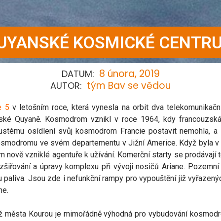
UYANSKÉ KOSMICKÉ CENTR
8 února, 2019
DATUM:
tým Bav se vědou
AUTOR:
e 5
v letošním roce, která vynesla na orbit dva telekomunikační
ké Quyaně. Kosmodrom vznikl v roce 1964, kdy francouzská 
ustému osídlení svůj kosmodrom Francie postavit nemohla, a 
kosmodromu ve svém departementu v Jižní Americe. Když byla 
m nově vzniklé agentuře k užívání. Komerční starty se prodáva
zšiřování a úpravy komplexu při vývoji nosičů Ariane. Pozemn
bu paliva. Jsou zde i nefunkční rampy pro vypouštění již vyřaze
ne.
líž města Kourou je mimořádně výhodná pro vybudování kosmodro