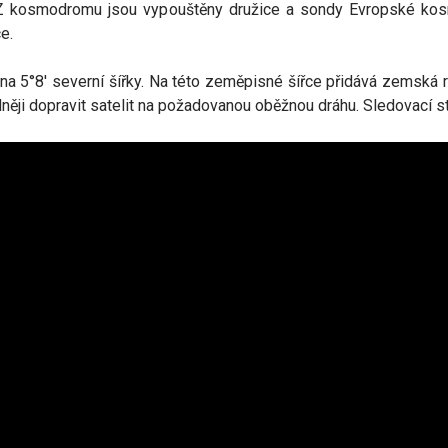
nu. Z kosmodromu jsou vypouštěny družice a sondy Evropské ko
e.
 na 5°8′ severní šířky. Na této zeměpisné šířce přidává zemská r
dněji dopravit satelit na požadovanou oběžnou dráhu. Sledovací s