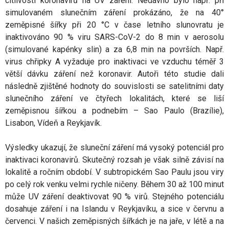
citlivosti koronavirů na UV záření. Nedávno bylo např. při
simulovaném slunečním záření prokázáno, že na 40°
zeměpisné šířky při 20 °C v čase letního slunovratu je
inaktivováno 90 % viru SARS-CoV-2 do 8 min v aerosolu
(simulované kapénky slin) a za 6,8 min na površích. Např.
virus chřipky A vyžaduje pro inaktivaci ve vzduchu téměř 3
větší dávku záření než koronavir. Autoři této studie dali
následně zjištěné hodnoty do souvislosti se satelitními daty
slunečního záření ve čtyřech lokalitách, které se liší
zeměpisnou šířkou a podnebím – Sao Paulo (Brazílie),
Lisabon, Vídeň a Reykjavík.
Výsledky ukazují, že sluneční záření má vysoký potenciál pro
inaktivaci koronavirů. Skutečný rozsah je však silně závisí na
lokalitě a ročním období. V subtropickém Sao Paulu jsou viry
po celý rok venku velmi rychle ničeny. Během 30 až 100 minut
může UV záření deaktivovat 90 % virů. Stejného potenciálu
dosahuje záření i na Islandu v Reykjavíku, a sice v červnu a
červenci. V našich zeměpisných šířkách je na jaře, v létě a na