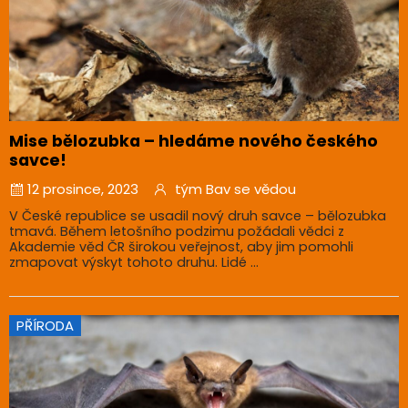
Mise bělozubka – hledáme nového českého
savce!
12 prosince, 2023
tým Bav se vědou
V České republice se usadil nový druh savce – bělozubka
tmavá. Během letošního podzimu požádali vědci z
Akademie věd ČR širokou veřejnost, aby jim pomohli
zmapovat výskyt tohoto druhu. Lidé ...
PŘÍRODA