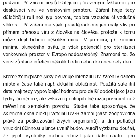
podzim UV záření nejdůležitějším přirozeným faktorem pro
deaktivaci viru ve venkovním prostoru. Záření hraje tedy
důležitější roli než typ povrchu, teplota vzduchu či vzdušná
vlhkost. UV záření má však pravděpodobně jen malý vliv při
přímém přenosu viru z člověka na člověka, protože k tomu
může dojít během několika minut. V prosinci, při zimním
minimu slunečního svitu, je však potenciál pro sterilizaci
venkovních prostor v Evropě nedostatečný. Znamená to, že
virus zůstane infekční několik hodin nebo dokonce celý den.
Kromě zeměpisné šířky ovlivňuje intenzitu UV záření v daném
místě a čase také např. aktuální oblačnost. Použitá satelitní
data mají tedy vypovídající hodnotu pro delší období jako jsou
týdny či měsíce, ale vykazují pochopitelně nižší přesnost než
měření na zemském povrchu. Studie také upozorňuje, že
skleněná okna blokují většinu UV-B záření (část zodpovědná
právě za poškozování živých organismů), a tím potlačují
virucidní účinnost slunce uvnitř budov. Autoři výzkumu doufají,
že jejich výsledky mohou sloužit jako další nástroj pro