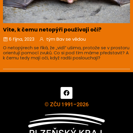
Víte, k čemu netopýři používají oči?
6 října, 2023
tým Bav se vědou
O netopýrech se říká, že „vidí“ ušima, protože se v prostoru
orientují pomocí zvuků. Co si pod tím máme představit? A
k čemu tedy mají oči, když radši poslouchají?
© ZČU 1991–2026