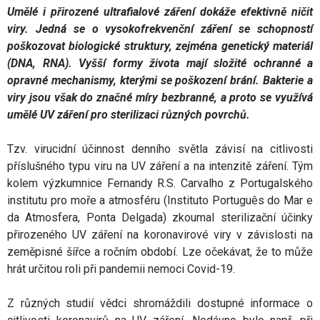
Umělé i přirozené ultrafialové záření dokáže efektivně ničit
viry. Jedná se o vysokofrekvenční záření se schopností
poškozovat biologické struktury, zejména genetický materiál
(DNA, RNA). Vyšší formy života mají složité ochranné a
opravné mechanismy, kterými se poškození brání. Bakterie a
viry jsou však do značné míry bezbranné, a proto se využívá
umělé UV záření pro sterilizaci různých povrchů.
Tzv. virucidní účinnost denního světla závisí na citlivosti
příslušného typu viru na UV záření a na intenzitě záření. Tým
kolem výzkumnice Fernandy R.S. Carvalho z Portugalského
institutu pro moře a atmosféru (Instituto Português do Mar e
da Atmosfera, Ponta Delgada) zkoumal sterilizační účinky
přirozeného UV záření na koronavirové viry v závislosti na
zeměpisné šířce a ročním období. Lze očekávat, že to může
hrát určitou roli při pandemii nemoci Covid-19.
Z různých studií vědci shromáždili dostupné informace o