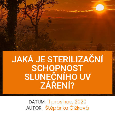
JAKÁ JE STERILIZAČNÍ
SCHOPNOST
SLUNEČNÍHO UV
ZÁŘENÍ?
1 prosince, 2020
DATUM:
Štěpánka Čížková
AUTOR: