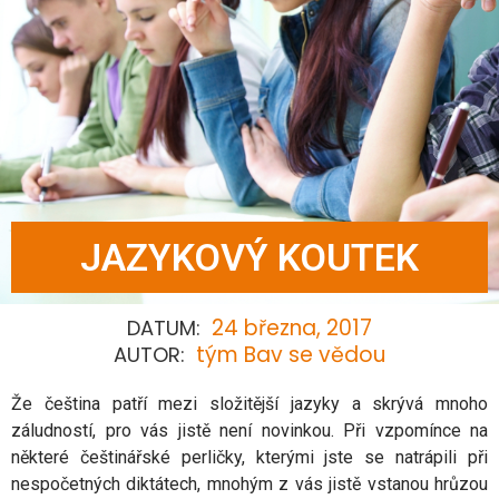
JAZYKOVÝ KOUTEK
24 března, 2017
DATUM:
tým Bav se vědou
AUTOR:
Že čeština patří mezi složitější jazyky a skrývá mnoho
záludností, pro vás jistě není novinkou. Při vzpomínce na
některé češtinářské perličky, kterými jste se natrápili při
nespočetných diktátech, mnohým z vás jistě vstanou hrůzou