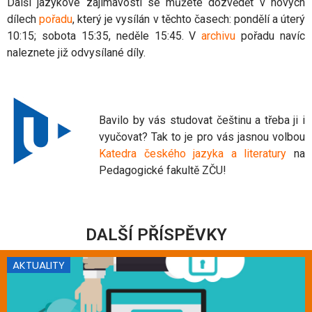
Další jazykové zajímavosti se můžete dozvědět v nových
dílech
pořadu
, který je vysílán v těchto časech: pondělí a úterý
10:15; sobota 15:35, neděle 15:45. V
archivu
pořadu navíc
naleznete již odvysílané díly.
Bavilo by vás studovat češtinu a třeba ji i
vyučovat? Tak to je pro vás jasnou volbou
Katedra českého jazyka a literatury
na
Pedagogické fakultě ZČU!
DALŠÍ PŘÍSPĚVKY
AKTUALITY