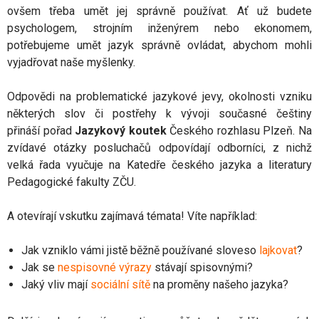
ovšem třeba umět jej správně používat. Ať už budete
psychologem, strojním inženýrem nebo ekonomem,
potřebujeme umět jazyk správně ovládat, abychom mohli
vyjadřovat naše myšlenky.
Odpovědi na problematické jazykové jevy, okolnosti vzniku
některých slov či postřehy k vývoji současné češtiny
přináší pořad
Jazykový koutek
Českého rozhlasu Plzeň. Na
zvídavé otázky posluchačů odpovídají odborníci, z nichž
velká řada vyučuje na Katedře českého jazyka a literatury
Pedagogické fakulty ZČU.
A otevírají vskutku zajímavá témata! Víte například:
Jak vzniklo vámi jistě běžně používané sloveso
lajkovat
?
Jak se
nespisovné výrazy
stávají spisovnými?
Jaký vliv mají
sociální sítě
na proměny našeho jazyka?