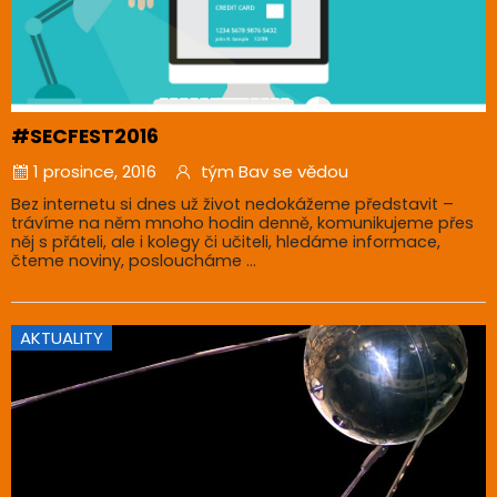
#SECFEST2016
1 prosince, 2016
tým Bav se vědou
Bez internetu si dnes už život nedokážeme představit –
trávíme na něm mnoho hodin denně, komunikujeme přes
něj s přáteli, ale i kolegy či učiteli, hledáme informace,
čteme noviny, posloucháme ...
AKTUALITY