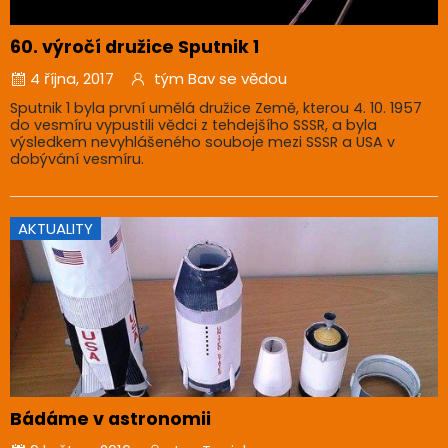
60. výročí družice Sputnik 1
4 října, 2017
tým Bav se vědou
Sputnik 1 byla první umělá družice Země, kterou 4. 10. 1957
do vesmíru vypustili vědci z tehdejšího SSSR, a byla
výsledkem nevyhlášeného souboje mezi SSSR a USA v
dobývání vesmíru.
AKTUALITY
Bádáme v astronomii