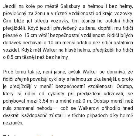
Jezdil na kole po městě Salisbury s helmou i bez helmy,
převlečený za ženu a v různé vzdálenosti od kraje vozovky.
Čím blíže jel středu vozovky, tím těsněji ho ostatní řidiči
předjížděli. Když jezdil převlečený za ženu, dopřáli mu řidiči
přesně o 15 cm větší bezpečnostní vzdálenost. Řidiči bílých
dodávek nechávali o 10 cm menší odstup než řidiči ostatních
vozidel. Když měl Walker na hlavě helmu, předjížděli ho řidiči
o 8,5 cm těsněji než bez helmy.
Proč tomu tak je, není jasné, avšak Walker se domnívá, že
řidiči zřejmě považují cyklisty s helmou za zkušenější, a proto
je předjíždějí v menší bezpečnostní vzdálenosti. Odstup,
který si řidiči od cyklisty při předjíždění udržovali, se
pohyboval mezi 3,54 m a méně než 0 m. Odstup menší než
nula znamenal nehodu – což se Walkerovi přihodilo hned
dvakrát. Každopádně zůstal i v těchto případech díky helmě
nezraněn.