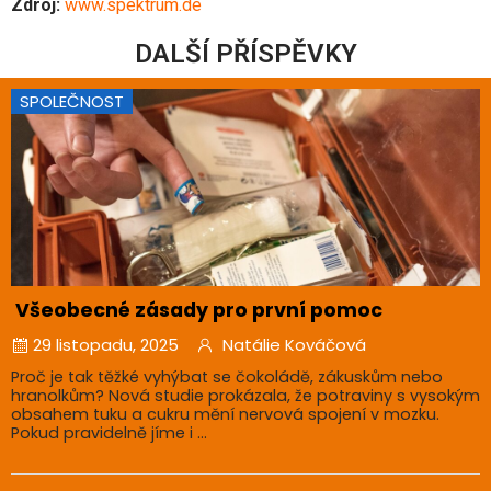
Zdroj:
www.spektrum.de
DALŠÍ PŘÍSPĚVKY
SPOLEČNOST
Všeobecné zásady pro první pomoc
29 listopadu, 2025
Natálie Kováčová
Proč je tak těžké vyhýbat se čokoládě, zákuskům nebo
hranolkům? Nová studie prokázala, že potraviny s vysokým
obsahem tuku a cukru mění nervová spojení v mozku.
Pokud pravidelně jíme i ...