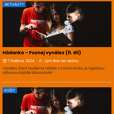
AKTUALITY
Hádanka – Poznej vynález (11. díl)
7 května, 2024
tým Bav se vědou
Vynález, který budeme hádat v tomto kvízu, je typickou
výbavou každé laboratoře!
KVÍZY