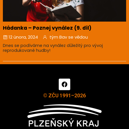
Hádanka – Poznej vynález (9. díl)
12 února, 2024
tým Bav se vědou
Dnes se podíváme na vynález důležitý pro vývoj
reprodukované hudby!
© ZČU 1991–2026