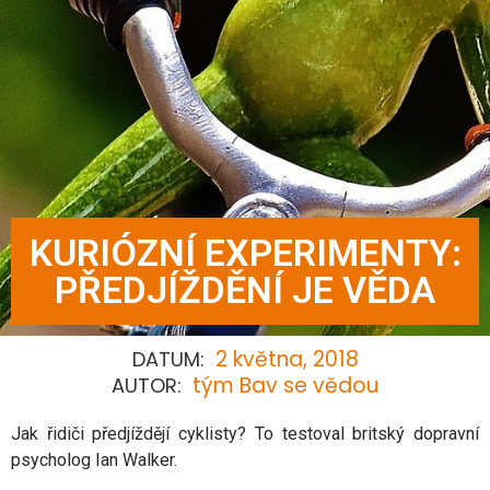
KURIÓZNÍ EXPERIMENTY:
PŘEDJÍŽDĚNÍ JE VĚDA
2 května, 2018
DATUM:
tým Bav se vědou
AUTOR:
Jak řidiči předjíždějí cyklisty? To testoval britský dopravní
psycholog Ian Walker.