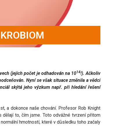
IKROBIOM
14
evech (jejich počet je odhadován na 10
!). Ačkoliv
podceňován. Nyní se však situace změnila a vědci
nciál skýtá jeho výzkum např. při hledání řešení
st, a dokonce naše chování. Profesor Rob Knight
 dělají to, čím jsme. Toto odvážné tvrzení přitom
normální hmotností, které v důsledku toho začaly