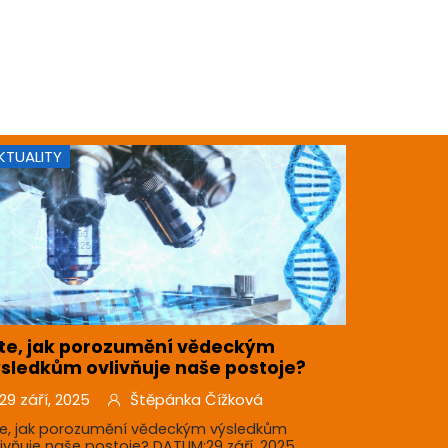
KTUALITY
te, jak porozumění vědeckým
sledkům ovlivňuje naše postoje?
29 září, 2025
Štěpánka Čížková
te, jak porozumění vědeckým výsledkům
livňuje naše postoje? DATUM:29 září, 2025