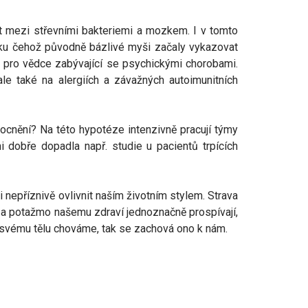
st mezi střevními bakteriemi a mozkem. I v tomto
edku čehož původně bázlivé myši začaly vykazovat
a pro vědce zabývající se psychickými chorobami.
e také na alergiích a závažných autoimunitních
cnění? Na této hypotéze intenzivně pracují týmy
i dobře dopadla např. studie u pacientů trpících
epříznivě ovlivnit naším životním stylem. Strava
 a potažmo našemu zdraví jednoznačně prospívají,
ke svému tělu chováme, tak se zachová ono k nám.