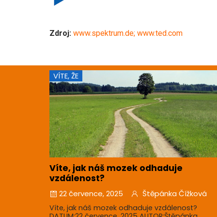
Zdroj:
www.spektrum.de; www.ted.com
VÍTE, ŽE
Víte, jak náš mozek odhaduje
vzdálenost?
22 července, 2025
Štěpánka Čížková
Víte, jak náš mozek odhaduje vzdálenost?
DATUM:22 července, 2025 AUTOR:Štěpánka