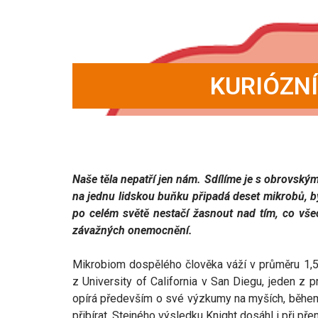
KURIÓZN
Naše těla nepatří jen nám. Sdílíme je s obrovským
na jednu lidskou buňku připadá deset mikrobů, b
po celém světě nestačí žasnout nad tím, co všec
závažných onemocnění.
Mikrobiom dospělého člověka váží v průměru 1,5
z University of California v San Diegu, jeden z 
opírá především o své výzkumy na myších, během 
přibírat. Stejného výsledku Knight dosáhl i při 