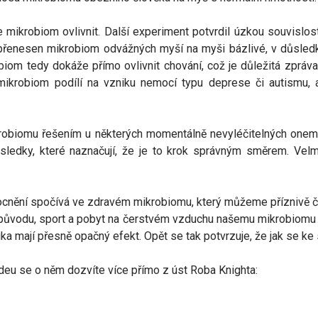
 mikrobiom ovlivnit. Další experiment potvrdil úzkou souvislo
yl přenesen mikrobiom odvážných myší na myši bázlivé, v důsl
obiom tedy dokáže přímo ovlivnit chování, což je důležitá zpráv
krobiom podílí na vzniku nemocí typu deprese či autismu, al
robiomu řešením u některých momentálně nevyléčitelných onemo
sledky, které naznačují, že je to krok správným směrem. Velm
nění spočívá ve zdravém mikrobiomu, který můžeme příznivě či n
ho původu, sport a pobyt na čerstvém vzduchu našemu mikrobiomu
ika mají přesně opačný efekt. Opět se tak potvrzuje, že jak se 
deu se o něm dozvíte více přímo z úst Roba Knighta: