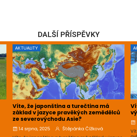
DALŠÍ PŘÍSPĚVKY
AKTUALITY
A
Víte, že japonština a turečtina má
Ví
základ v jazyce pravěkých zemědělců
vý
ze severovýchodu Asie?
14 srpna, 2025
Štěpánka Čížková
Ví
ov