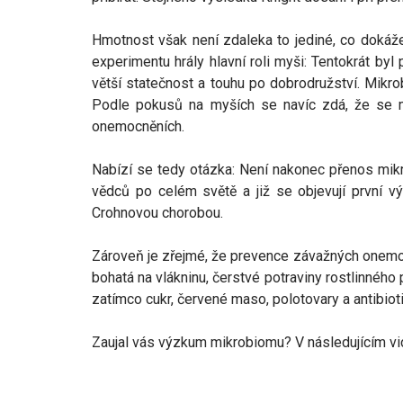
Hmotnost však není zdaleka to jediné, co dokáže
experimentu hrály hlavní roli myši: Tentokrát b
větší statečnost a touhu po dobrodružství. Mikr
Podle pokusů na myších se navíc zdá, že se mi
onemocněních.
Nabízí se tedy otázka: Není nakonec přenos mik
vědců po celém světě a již se objevují první vý
Crohnovou chorobou.
Zároveň je zřejmé, že prevence závažných onemoc
bohatá na vlákninu, čerstvé potraviny rostlinné
zatímco cukr, červené maso, polotovary a antibiot
Zaujal vás výzkum mikrobiomu? V následujícím vi