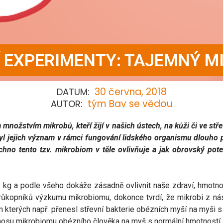
Í EXPERIMENTY: TAJEMNÝ M
30 června, 2018
DATUM:
tým Bav se vědou
AUTOR:
 množstvím mikrobů, kteří žijí v našich ústech, na kůži či ve stř
yl jejich význam v rámci fungování lidského organismu dlouho 
hno tento tzv. mikrobiom v těle ovlivňuje a jak obrovský pote
 kg a podle všeho dokáže zásadně ovlivnit naše zdraví, hmotno
průkopníků výzkumu mikrobiomu, dokonce tvrdí, že mikrobi z nás
kterých např. přenesl střevní bakterie obézních myší na myši s 
přenosu mikrobiomu obézního člověka na myš s normální hmotností.