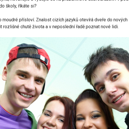
o školy, říkáte si?
o moudré přísloví. Znalost cizích jazyků otevírá dveře do nových 
t rozlišné chutě života a v neposlední řadě poznat nové lidi.