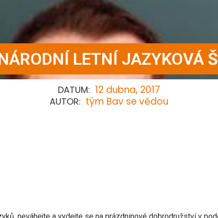
NÁRODNÍ LETNÍ JAZYKOVÁ 
12 dubna, 2017
DATUM:
tým Bav se vědou
AUTOR:
jazyků, neváhejte a vydejte se na prázdninové dobrodružství v po