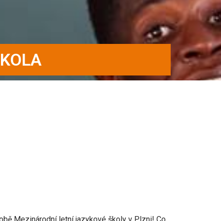
ŠKOLA
době Mezinárodní letní jazykové školy v Plzni! Co