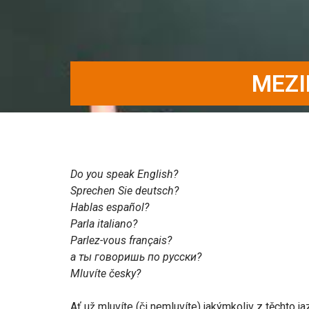
MEZI
Do you speak English?
Sprechen Sie deutsch?
Hablas español?
Parla italiano?
Parlez-vous français?
а ты говоришь по русски?
Mluvíte česky?
Ať už mluvíte (či nemluvíte) jakýmkoliv z těchto 