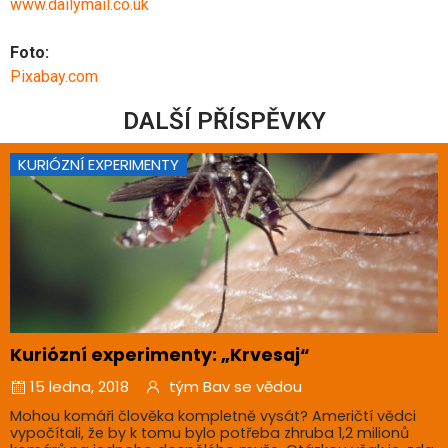
www.dailymail.co.uk
Foto:
Pixabay.com
DALŠÍ PŘÍSPĚVKY
KURIÓZNÍ EXPERIMENTY
Kuriózní experimenty: „Krvesaj“
15 ledna, 2018
tým Bav se vědou
Mohou komáři člověka kompletně vysát? Američtí vědci
vypočítali, že by k tomu bylo potřeba zhruba 1,2 milionů