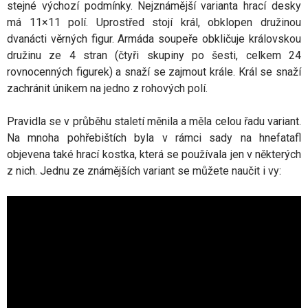
stejné výchozí podmínky. Nejznámější varianta hrací desky
má 11×11 polí. Uprostřed stojí král, obklopen družinou
dvanácti věrných figur. Armáda soupeře obkličuje královskou
družinu ze 4 stran (čtyři skupiny po šesti, celkem 24
rovnocenných figurek) a snaží se zajmout krále. Král se snaží
zachránit únikem na jedno z rohových polí.
Pravidla se v průběhu staletí měnila a měla celou řadu variant.
Na mnoha pohřebištích byla v rámci sady na hnefatafl
objevena také hrací kostka, která se používala jen v některých
z nich. Jednu ze známějších variant se můžete naučit i vy: