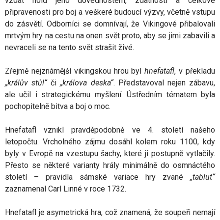
vzdát hold jeho dovednostem, zdatnosti a celkové
připravenosti pro boj a veškeré budoucí výzvy, včetně vstupu
do zásvětí. Odborníci se domnívají, že Vikingové přibalovali
mrtvým hry na cestu na onen svět proto, aby se jimi zabavili a
nevraceli se na tento svět strašit živé.
Zřejmě nejznámější vikingskou hrou byl
hnefatafl
, v překladu
„králův stůl“
či
„králova deska“
. Představoval nejen zábavu,
ale učil i strategickému myšlení. Ústředním tématem byla
pochopitelně bitva a boj o moc.
Hnefatafl vznikl pravděpodobně ve 4. století našeho
letopočtu. Vrcholného zájmu dosáhl kolem roku 1100, kdy
byly v Evropě na vzestupu šachy, které ji postupně vytlačily.
Přesto se některé varianty hrály minimálně do osmnáctého
století – pravidla sámské variace hry zvané
„tablut“
zaznamenal Carl Linné v roce 1732.
Hnefatafl je asymetrická hra, což znamená, že soupeři nemají