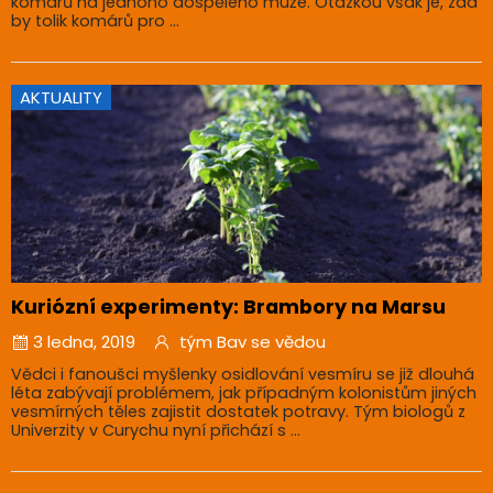
komárů na jednoho dospělého muže. Otázkou však je, zda
by tolik komárů pro ...
AKTUALITY
Kuriózní experimenty: Brambory na Marsu
3 ledna, 2019
tým Bav se vědou
Vědci i fanoušci myšlenky osidlování vesmíru se již dlouhá
léta zabývají problémem, jak případným kolonistům jiných
vesmírných těles zajistit dostatek potravy. Tým biologů z
Univerzity v Curychu nyní přichází s ...