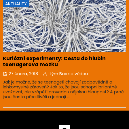
AKTUALITY
Kuriózní experimenty: Cesta do hlubin
teenagerova mozku
27 února, 2018
tým Bav se vědou
Jak je možné, že se teenageři chovají zodpovědně a
lehkomyslně zároveň? Jak to, že jsou schopni brilantně
uvažovat, ale vzápětí provedou nějakou hloupost? A proč
jsou často přecitlivělí a jednají ...