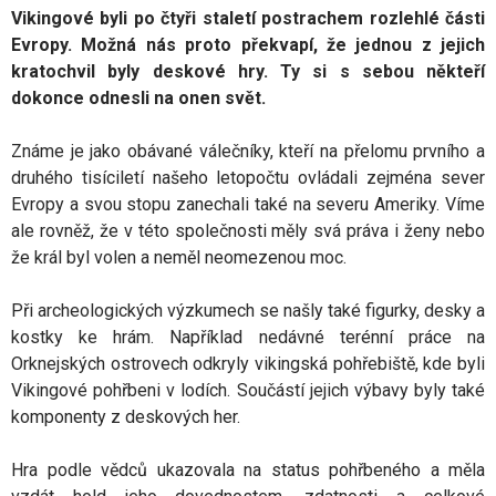
Vikingové byli po čtyři staletí postrachem rozlehlé části
Evropy. Možná nás proto překvapí, že jednou z jejich
kratochvil byly deskové hry. Ty si s sebou někteří
dokonce odnesli na onen svět.
Známe je jako obávané válečníky, kteří na přelomu prvního a
druhého tisíciletí našeho letopočtu ovládali zejména sever
Evropy a svou stopu zanechali také na severu Ameriky. Víme
ale rovněž, že v této společnosti měly svá práva i ženy nebo
že král byl volen a neměl neomezenou moc.
Při archeologických výzkumech se našly také figurky, desky a
kostky ke hrám. Například nedávné terénní práce na
Orknejských ostrovech odkryly vikingská pohřebiště, kde byli
Vikingové pohřbeni v lodích. Součástí jejich výbavy byly také
komponenty z deskových her.
Hra podle vědců ukazovala na status pohřbeného a měla