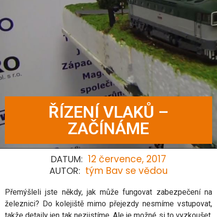
ŘÍZENÍ VLAKŮ –
ZAČÍNÁME
12 července, 2017
DATUM:
tým Bav se vědou
AUTOR:
Přemýšleli jste někdy, jak může fungovat zabezpečení na
železnici? Do kolejiště mimo přejezdy nesmíme vstupovat,
takže detaily jen tak nezjistíme. Ale je možné si to vyzkoušet.