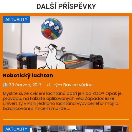
DALŠÍ PŘÍSPĚVKY
AKTUALITY
Robotický lachtan
30 června, 2017
tým Bav se vědou
Myslíte si, že cvičení lachtanů patří jen do ZOO? Opak je
pravdou, na Fakultě aplikovaných věd Západočeské
univerzity v Plzni jednoho lachtana vycvičeného mají a
balancování s míčem mu jde ...
AKTUALITY