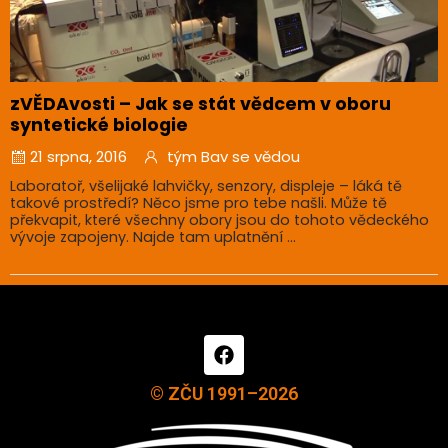
zVĚDAvosti – Jak se stát vědcem v oboru
syntetické biologie
21 srpna, 2016
tým Bav se vědou
Laboratoř, všelijaké lahvičky, senzory, displeje – láká tě
takové prostředí? Něco jsme pro tebe našli. Může tě
překvapit, které všechny obory jsou do tohoto vědeckého
vývoje zapojeny. Najde tam uplatnění ...
© ZČU 1991–2026