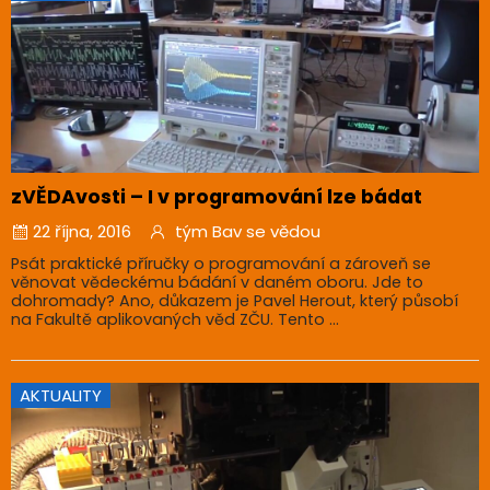
zVĚDAvosti – I v programování lze bádat
22 října, 2016
tým Bav se vědou
Psát praktické příručky o programování a zároveň se
věnovat vědeckému bádání v daném oboru. Jde to
dohromady? Ano, důkazem je Pavel Herout, který působí
na Fakultě aplikovaných věd ZČU. Tento ...
AKTUALITY