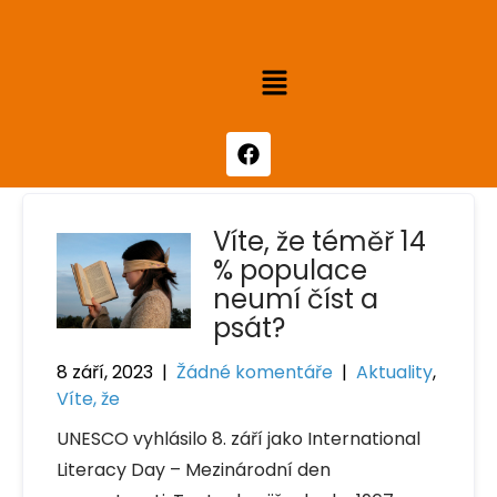
Víte, že téměř 14
% populace
neumí číst a
psát?
8 září, 2023
|
Žádné komentáře
|
Aktuality
,
Víte, že
UNESCO vyhlásilo 8. září jako International
Literacy Day – Mezinárodní den