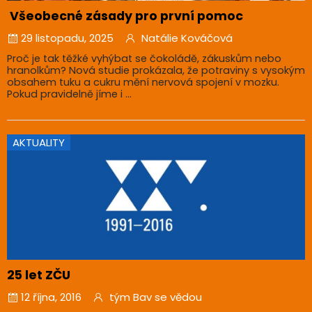
Všeobecné zásady pro první pomoc
29 listopadu, 2025
Natálie Kováčová
Proč je tak těžké vyhýbat se čokoládě, zákuskům nebo
hranolkům? Nová studie prokázala, že potraviny s vysokým
obsahem tuku a cukru mění nervová spojení v mozku.
Pokud pravidelně jíme i ...
AKTUALITY
25 let ZČU
12 října, 2016
tým Bav se vědou