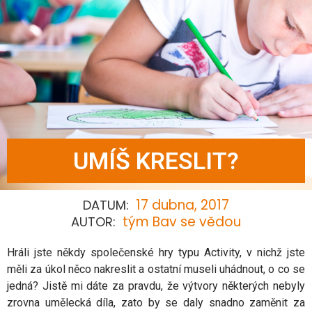
UMÍŠ KRESLIT?
17 dubna, 2017
DATUM:
tým Bav se vědou
AUTOR:
Hráli jste někdy společenské hry typu Activity, v nichž jste
měli za úkol něco nakreslit a ostatní museli uhádnout, o co se
jedná? Jistě mi dáte za pravdu, že výtvory některých nebyly
zrovna umělecká díla, zato by se daly snadno zaměnit za