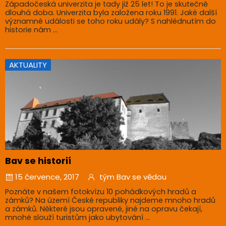
Západočeská univerzita je tady již 25 let! To je skutečně
dlouhá doba. Univerzita byla založena roku 1991. Jaké další
významné události se toho roku udály? S nahlédnutím do
historie nám ...
AKTUALITY
Bav se historií
15 července, 2017
tým Bav se vědou
Poznáte v našem fotokvízu 10 pohádkových hradů a
zámků? Na území České republiky najdeme mnoho hradů
a zámků. Některé jsou opravené, jiné na opravu čekají,
mnohé slouží turistům jako ubytování ...