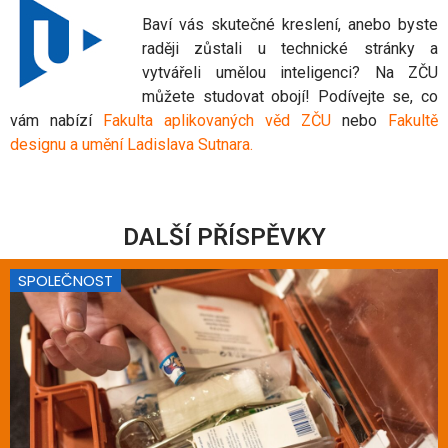
Baví vás skutečné kreslení, anebo byste
raději zůstali u technické stránky a
vytvářeli umělou inteligenci? Na ZČU
můžete studovat obojí! Podívejte se, co
vám nabízí
Fakulta aplikovaných věd ZČU
nebo
Fakultě
designu a umění Ladislava Sutnara
.
DALŠÍ PŘÍSPĚVKY
SPOLEČNOST