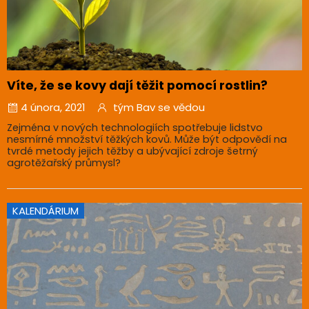
Víte, že se kovy dají těžit pomocí rostlin?
4 února, 2021
tým Bav se vědou
Zejména v nových technologiích spotřebuje lidstvo
nesmírné množství těžkých kovů. Může být odpovědí na
tvrdé metody jejich těžby a ubývající zdroje šetrný
agrotěžařský průmysl?
KALENDÁRIUM