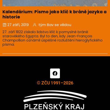
Kalendárium: Písmo jako klíč k bráně jazyka a
historie
27 září, 2019
tým Bav se vědou
27. září 1822 získalo lidstvo klíč k pomyslné bráně
starověkého Egypta. Byl to den, kdy Jean-François
Champollion oznámil úspěšné rozluštění hieroglyfického
písma.
© ZČU 1991–2026