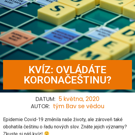
KVÍZ: OVLÁDÁTE
KORONAČEŠTINU?
5 května, 2020
DATUM:
tým Bav se vědou
AUTOR:
Epidemie Covid-19 změnila naše životy, ale zároveň také
obohatila češtinu o řadu nových slov. Znáte jejich významy?
Zkuste si náš kvíz!