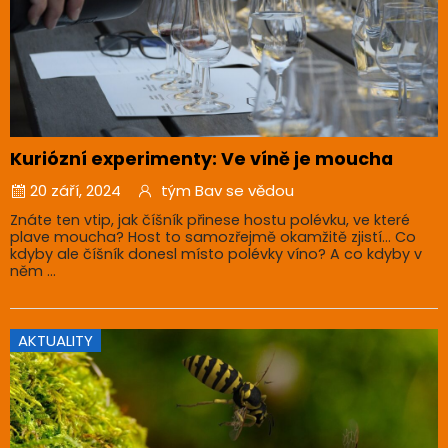
Kuriózní experimenty: Ve víně je moucha
20 září, 2024
tým Bav se vědou
Znáte ten vtip, jak číšník přinese hostu polévku, ve které
plave moucha? Host to samozřejmě okamžitě zjistí… Co
kdyby ale číšník donesl místo polévky víno? A co kdyby v
něm ...
AKTUALITY