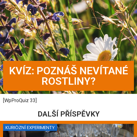
KVÍZ: POZNÁŠ NEVÍTANÉ
ROSTLINY?
[WpProQuiz 33]
DALŠÍ PŘÍSPĚVKY
KURIÓZNÍ EXPERIMENTY