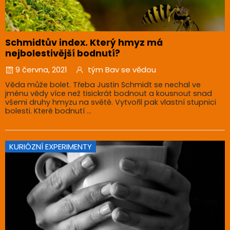
Schmidtův index. Který hmyz má
nejbolestivější bodnutí?
9 června, 2021
tým Bav se vědou
Věda může bolet. Třeba Justin Schmidt se nechal ve
jménu vědy více než tisickrát bodnout a kousnout snad
všemi druhy hmyzu na světě. Vytvořil pak vlastní stupnici
bolesti. Které bodnutí ...
KURIÓZNÍ EXPERIMENTY