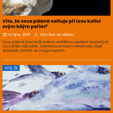
Víte, že sova pálená oslňuje při lovu kořist
svým bílým peřím?
14 října, 2019
tým Bav se vědou
Sovy pálené jsou kvůli svému světlému opeření za jasných
nocí příliš nápadné. Zdánlivou evoluční nevýhodu však
dokázaly obrátit ve svůj prospěch.
VÍTE, ŽE