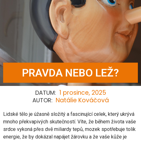
PRAVDA NEBO LEŽ?
1 prosince, 2025
DATUM:
Natálie Kováčová
AUTOR:
Lidské tělo je úžasně složitý a fascinující celek, který ukrývá
mnoho překvapivých skutečností. Víte, že během života vaše
srdce vykoná přes dvě miliardy tepů, mozek spotřebuje tolik
energie, že by dokázal napájet žárovku a že vaše kůže je