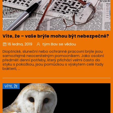
Víte, že – vaše brýle mohou být nebezpečné?
16 ledna, 2019
tým Bav se vědou
Dioptrické, sluneční nebo ochranné pracovní brýle jsou
samozřejmě neocenitelným pomocníkem. Jako osobní
předmět denní potřeby, který přichází velmi často do
styku s pokožkou, jsou pomůckou s výskytem celé řady
bakterií, ...
VÍTE, ŽE