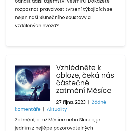
odhalit další tajemství vesmíru. Dokážete
rozpoznat pravdivost tvrzení týkajících se
nejen naší Slunečního soustavy a
vzdálených hvězd?
Vzhlédněte k
obloze, čeká nás
částečné
zatmění Měsíce
27 října, 2023
|
Žádné
komentáře
|
Aktuality
Zatmění, ať už Měsíce nebo Slunce, je
jedním z nejlépe pozorovatelných