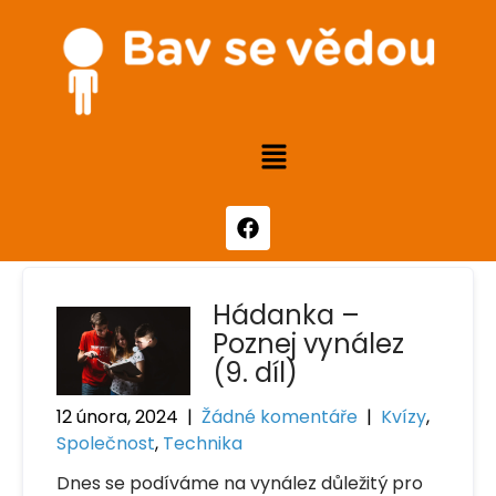
Hádanka –
Poznej vynález
(9. díl)
12 února, 2024
|
Žádné komentáře
|
Kvízy
,
Společnost
,
Technika
Dnes se podíváme na vynález důležitý pro