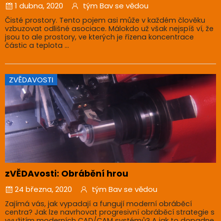
1 dubna, 2020
tým Bav se vědou
Čisté prostory. Tento pojem asi může v každém člověku
vzbuzovat odlišné asociace. Málokdo už však nejspíš ví, že
jsou to ale prostory, ve kterých je řízena koncentrace
částic a teplota ...
ZVĚDAVOSTI
zVĚDAvosti: Obrábění hrou
24 března, 2020
tým Bav se vědou
Zajímá vás, jak vypadají a fungují moderní obráběcí
centra? Jak lze navrhovat progresivní obráběcí strategie s
využitím moderních CAD/CAM systémů? A jak to dopadne,