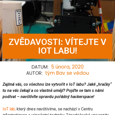
ZVĚDAVOSTI: VÍTEJTE V
IOT LABU!
5 února, 2020
DATUM:
tým Bav se vědou
AUTOR:
Zajímá vás, co všechno lze vytvořit v IoT labu? Jaké „hračky“
tu na vás čekají a co vlastně umějí? Pojďte se tam s námi
podívat – navštívíte opravdu pořádný hackerspace!
IoT lab
,
který dnes navštívíme, se nachází v Centru