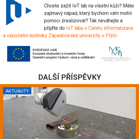
Chcete zažít IoT lab na vlastní kůži? Máte
zajímavý nápad, který bychom vám mohli
pomoci zrealizovat? Tak neváhejte a
přijďte do
IoT labu v Centru informatizace
a výpočetní techniky Západočeské univerzity v Plzni
.
DALŠÍ PŘÍSPĚVKY
AKTUALITY