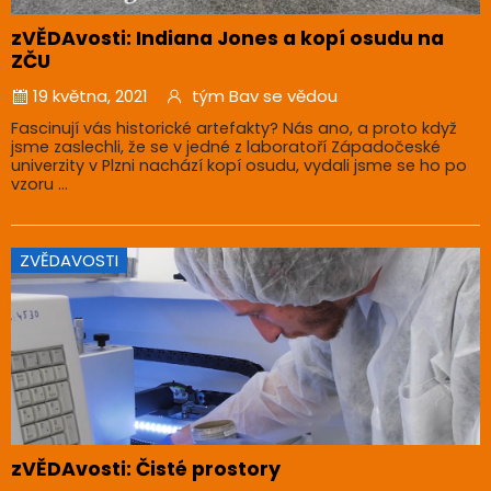
zVĚDAvosti: Indiana Jones a kopí osudu na
ZČU
19 května, 2021
tým Bav se vědou
Fascinují vás historické artefakty? Nás ano, a proto když
jsme zaslechli, že se v jedné z laboratoří Západočeské
univerzity v Plzni nachází kopí osudu, vydali jsme se ho po
vzoru ...
ZVĚDAVOSTI
zVĚDAvosti: Čisté prostory