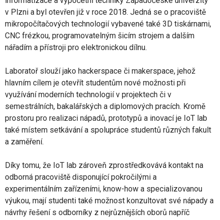
informatizace a výpočetní techniky Západočeské univerzity
v Plzni a byl otevřen již v roce 2018. Jedná se o pracoviště
mikropočítačových technologií vybavené také 3D tiskárnami,
CNC frézkou, programovatelným šicím strojem a dalším
nářadím a přístroji pro elektronickou dílnu.
Laboratoř slouží jako hackerspace či makerspace, jehož
hlavním cílem je otevřít studentům nové možnosti při
využívání moderních technologií v projektech či v
semestrálních, bakalářských a diplomových pracích. Kromě
prostoru pro realizaci nápadů, prototypů a inovací je IoT lab
také místem setkávání a spolupráce studentů různých fakult
a zaměření.
Díky tomu, že IoT lab zároveň zprostředkovává kontakt na
odborná pracoviště disponující pokročilými a
experimentálním zařízeními, know-how a specializovanou
výukou, mají studenti také možnost konzultovat své nápady a
návrhy řešení s odborníky z nejrůznějších oborů napříč