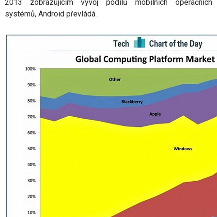
2013 zobrazujícím vývoj podílů mobilních operačních
systémů, Android převládá.