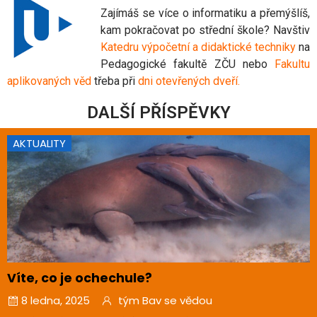
Zajímáš se více o informatiku a přemýšlíš,
kam pokračovat po střední škole? Navštiv
Katedru výpočetní a didaktické techniky
na
Pedagogické fakultě ZČU nebo
Fakultu
aplikovaných věd
třeba při
dni otevřených dveří.
DALŠÍ PŘÍSPĚVKY
AKTUALITY
Víte, co je ochechule?
8 ledna, 2025
tým Bav se vědou