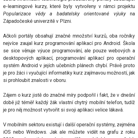
e-learningové kurzy, které byly vytvořeny v rámci projektu
Popularizace vědy a badatelsky orientované výuky
na
Západočeské univerzitě v Plzni.
Ačkoli portály obsahují značné množství kurzů, oba ročníky
nejvíce zaujal kurz programování aplikací pro Android. Škola
se sice věnuje výuce programování, ale pouze webových a
desktopových aplikací, programování aplikací pro operační
systém Android v jejích učebních plánech chybí. Právě proto
je pro žáci i vyučující informatiky kurz zajímavou možností, jak
si prohloubit znalosti v oboru.
Zájem o kurz jistě do značné míry podpořil i fakt, že v dnešní
době již téměř každý žák vlastní chytrý mobilní telefon, tudíž
je pro něj možnost vytvořit si svoji aplikaci velice lákavá.
V mobilním sektoru existují i další operační systémy, zejména
iOS nebo Windows. Jak ale můžete vidět na grafu z roku