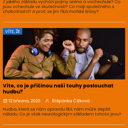
Z jakého základu vychází pojmy siréna a vochechule? Co
jsou ochechule ve skutečnosti? Co mají společného s
chobotnatci? A proč se jim říká mořské krávy?
VÍTE, ŽE
Víte, co je příčinou naší touhy poslouchat
hudbu?
12 března, 2020
Štěpánka Čížková
Hudba, která se nám opravdu líbí, nám může zlepšit
náladu. Co je však neurologickým základem tohoto jevu?