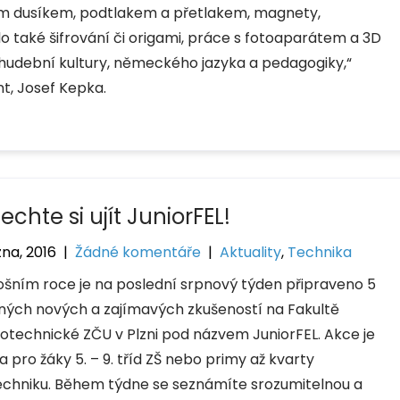
tým dusíkem, podtlakem a přetlakem, magnety,
o také šifrování či origami, práce s fotoaparátem a 3D
er hudební kultury, německého jazyka a pedagogiky,“
nt, Josef Kepka.
chte si ujít JuniorFEL!
zna, 2016
|
Žádné komentáře
|
Aktuality
,
Technika
etošním roce je na poslední srpnový týden připraveno 5
lných nových a zajímavých zkušeností na Fakultě
rotechnické ZČU v Plzni pod názvem JuniorFEL. Akce je
 pro žáky 5. – 9. tříd ZŠ nebo primy až kvarty
echniku. Během týdne se seznámíte srozumitelnou a