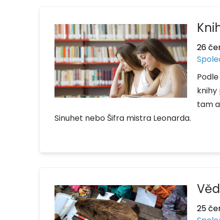
Kni
26 če
Spole
Podle
knihy 
tam a
Sinuhet nebo Šifra mistra Leonarda.
Věd
25 če