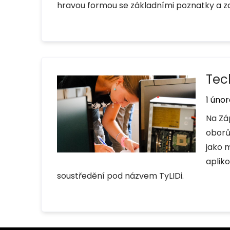
hravou formou se základními poznatky a za
Tec
1 únor
Na Zá
oborů
jako m
aplik
soustředění pod názvem TyLIDi.