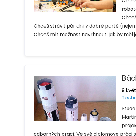
Chceš
robot
Chceš
Chceš strávit pár dní v dobré partě (neje
Chceš mít možnost navrhnout, jak by měl
Bád
9 květ
Techn
Stude
Marti
proje
odborných prací. Ve své diplomové práci s