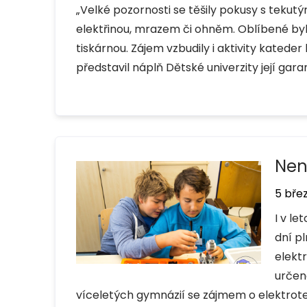
„Velké pozornosti se těšily pokusy s teku
elektřinou, mrazem či ohněm. Oblíbené byl
tiskárnou. Zájem vzbudily i aktivity kated
představil náplň Dětské univerzity její gara
Nene
5 bře
I v l
dní p
elekt
určena
víceletých gymnázií se zájmem o elektrot