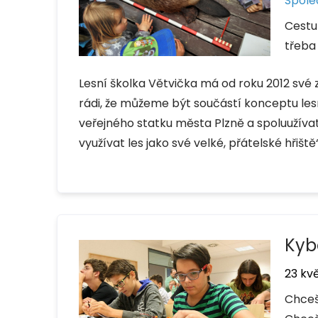
Spole
Cestu
třeba
Lesní školka Větvička má od roku 2012 sv
rádi, že můžeme být součástí konceptu les
veřejného statku města Plzně a spoluužíva
využívat les jako své velké, přátelské hřiš
Kyb
23 kv
Chceš