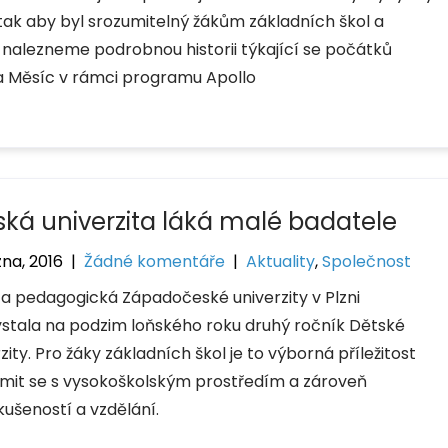
l, tak aby byl srozumitelný žákům základních škol a
 nalezneme podrobnou historii týkající se počátků
a Měsíc v rámci programu Apollo
ská univerzita láká malé badatele
zna, 2016
|
Žádné komentáře
|
Aktuality
,
Společnost
ta pedagogická Západočeské univerzity v Plzni
ystala na podzim loňského roku druhý ročník Dětské
zity. Pro žáky základních škol je to výborná příležitost
mit se s vysokoškolským prostředím a zároveň
kušeností a vzdělání.