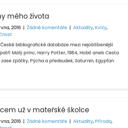
hy mého života
rvna, 2016
|
Žádné komentáře
|
Aktuality
,
Kvízy
,
čnost
 České bibliografické databáze mezi nejoblíbenější
patří Malý princ, Harry Potter, 1984, Hobit aneb Cesta
 zase zpátky, Pýcha a předsudek, Saturnin, Egypťan
cem už v mateřské školce
rvna, 2016
|
Žádné komentáře
|
Aktuality
,
Příroda
,