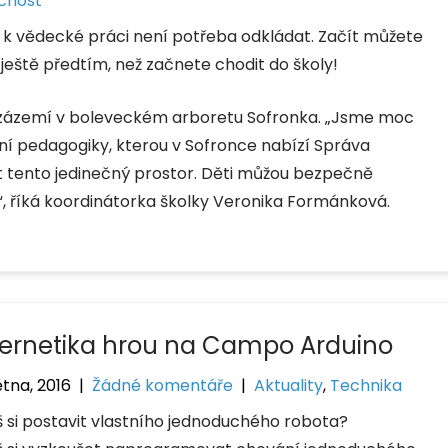
čnost
 k vědecké práci není potřeba odkládat. Začít můžete
 ještě předtím, než začnete chodit do školy!
é zázemí v boleveckém arboretu Sofronka. „Jsme moc
ní pedagogiky, kterou v Sofronce nabízí Správa
t tento jedinečný prostor. Děti můžou bezpečně
tě“, říká koordinátorka školky Veronika Formánková.
ernetika hrou na Campo Arduino
ětna, 2016
|
Žádné komentáře
|
Aktuality
,
Technika
 si postavit vlastního jednoduchého robota?