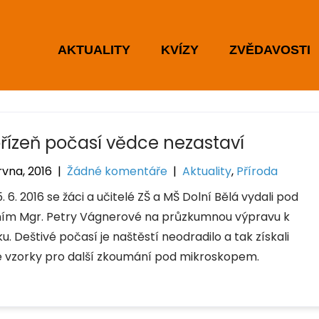
AKTUALITY
KVÍZY
ZVĚDAVOSTI
řízeň počasí vědce nezastaví
rvna, 2016
|
Žádné komentáře
|
Aktuality
,
Příroda
. 6. 2016 se žáci a učitelé ZŠ a MŠ Dolní Bělá vydali pod
ím Mgr. Petry Vágnerové na průzkumnou výpravu k
u. Deštivé počasí je naštěstí neodradilo a tak získali
 vzorky pro další zkoumání pod mikroskopem.