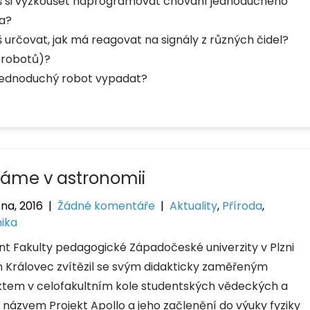
 si vyzkoušet naprogramovat chování jednoduchého
a?
 určovat, jak má reagovat na signály z různých čidel?
n robotů)?
 jednoduchý robot vypadat?
áme v astronomii
na, 2016
|
Žádné komentáře
|
Aktuality
,
Příroda
,
ika
nt Fakulty pedagogické Západočeské univerzity v Plzni
n Královec zvítězil se svým didakticky zaměřeným
ktem v celofakultním kole studentských vědeckých a
 názvem Projekt Apollo a jeho začlenění do výuky fyziky