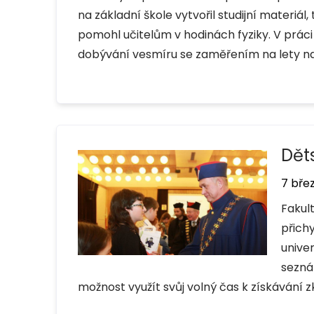
na základní škole vytvořil studijní materiá
pomohl učitelům v hodinách fyziky. V práci
dobývání vesmíru se zaměřením na lety n
Dět
7 bře
Fakul
přich
univer
sezná
možnost využít svůj volný čas k získávání z