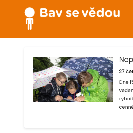
Nep
27 če
Dne 15
veden
rybník
cenné